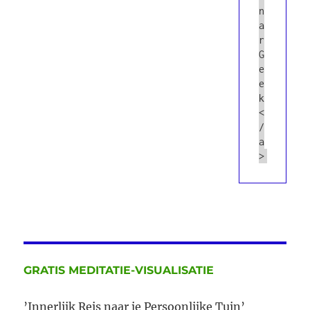
n
a
r
G
e
e
k
<
/
a
>
GRATIS MEDITATIE-VISUALISATIE
’Innerlijk Reis naar je Persoonlijke Tuin’