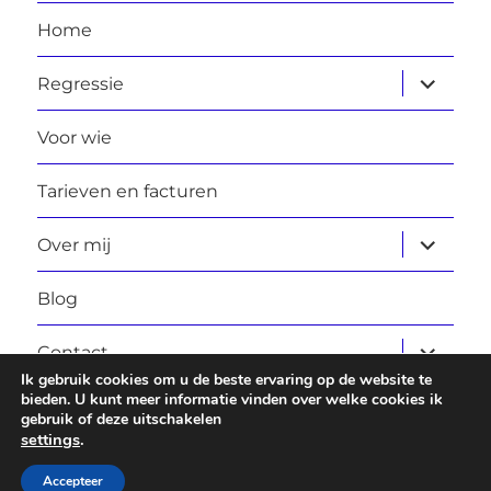
Home
submen
Regressie
uitvouw
Voor wie
Tarieven en facturen
submen
Over mij
uitvouw
Blog
submen
Contact
uitvouw
Ik gebruik cookies om u de beste ervaring op de website te
bieden. U kunt meer informatie vinden over welke cookies ik
gebruik of deze uitschakelen
Laura Daggers
Privacybeleid
Ondersteund door
settings
.
WordPress
Accepteer