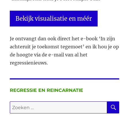
Bekijk visualisatie en méér
Je ontvangt dan ook direct het e-book ‘In zijn
achteruit je toekomst tegemoet’ en ik hou je op
de hoogte via de e-mail van al het
regressienieuws.
REGRESSIE EN REINCARNATIE
ZO
Zoeken
naar: