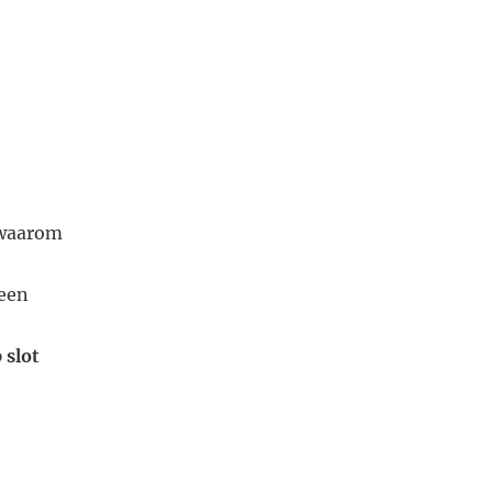
t waarom
reen
 slot