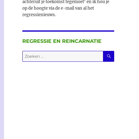
achteruit je toekomst tegemoet' en ik hou je
op de hoogte via de e-mail van al het
regressienieuws.
REGRESSIE EN REINCARNATIE
ZOEKEN
Zoeken
naar: