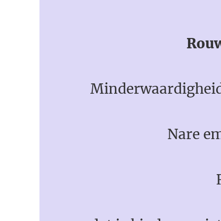
Rouw 
Minderwaardigheid
Nare emotie
Ruim je