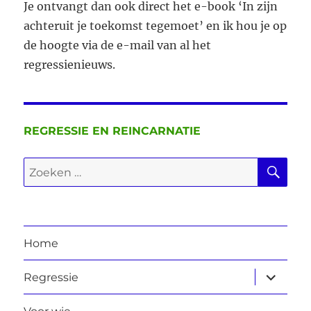
Je ontvangt dan ook direct het e-book ‘In zijn
achteruit je toekomst tegemoet’ en ik hou je op
de hoogte via de e-mail van al het
regressienieuws.
REGRESSIE EN REINCARNATIE
ZO
Zoeken
naar:
Home
submen
Regressie
uitvouw