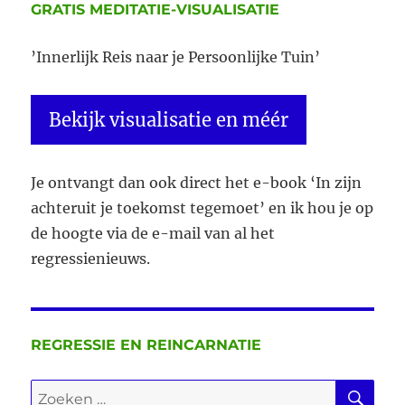
GRATIS MEDITATIE-VISUALISATIE
’Innerlijk Reis naar je Persoonlijke Tuin’
Bekijk visualisatie en méér
Je ontvangt dan ook direct het e-book ‘In zijn
achteruit je toekomst tegemoet’ en ik hou je op
de hoogte via de e-mail van al het
regressienieuws.
REGRESSIE EN REINCARNATIE
ZO
Zoeken