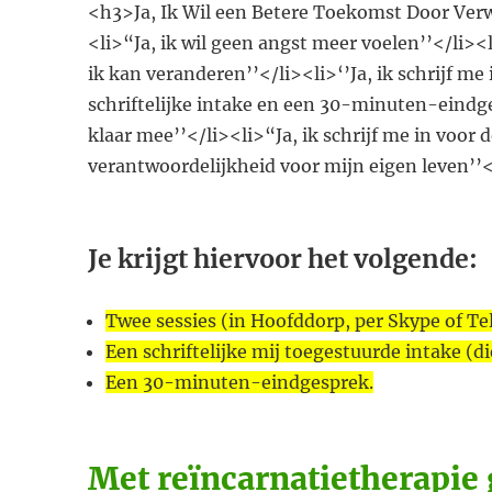
<h3>Ja, Ik Wil een Betere Toekomst Door Verw
<li>“Ja, ik wil geen angst meer voelen’’</li><l
ik kan veranderen’’</li><li>‘’Ja, ik schrijf 
schriftelijke intake en een 30-minuten-eindg
klaar mee’’</li><li>“Ja, ik schrijf me in voor 
verantwoordelijkheid voor mijn eigen leven’’
​​Je krijgt hiervoor het volgende:
Twee sessies (in Hoofddorp, per Skype of Te
Een schriftelijke mij toegestuurde intake (di
Een 30-minuten-eindgesprek.
Met reïncarnatietherapie ga