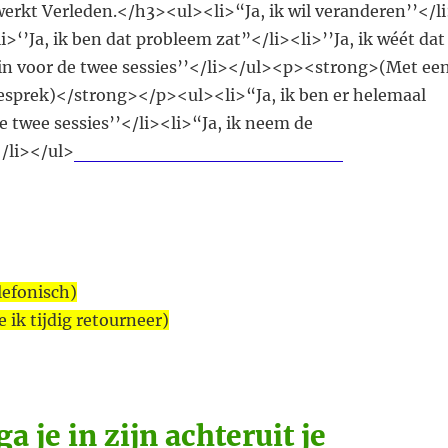
erkt Verleden.</h3><ul><li>“Ja, ik wil veranderen’’</l
i>‘’Ja, ik ben dat probleem zat”</li><li>’’Ja, ik wéét dat
me in voor de twee sessies’’</li></ul><p><strong>(Met ee
esprek)</strong></p><ul><li>“Ja, ik ben er helemaal
de twee sessies’’</li><li>“Ja, ik neem de
</li></ul>
Ja, Ik boek voor 300 € (excl. Btw)
lefonisch)
e ik tijdig retourneer)
 je in zijn achteruit je