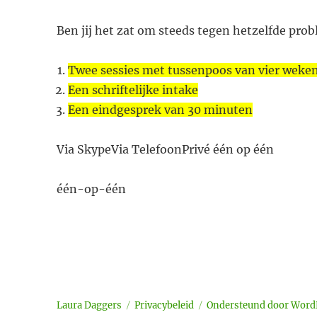
​Ben jij het zat om steeds tegen hetzelfde probl
Twee sessies met tussenpoos van vier weke
Een schriftelijke intake
Een eindgesprek van 30 minuten
Via Skype​Via Telefoon​​Privé ​één op één
één-op-één
Laura Daggers
Privacybeleid
Ondersteund door Word