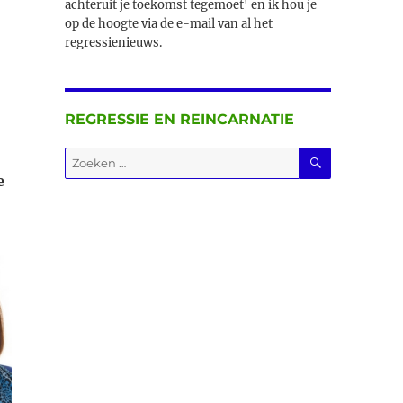
achteruit je toekomst tegemoet' en ik hou je
op de hoogte via de e-mail van al het
regressienieuws.
REGRESSIE EN REINCARNATIE
ZOEKEN
Zoeken
naar:
e