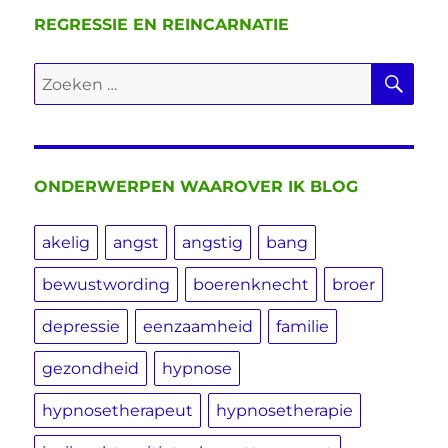
REGRESSIE EN REINCARNATIE
ZO
Zoeken
naar:
ONDERWERPEN WAAROVER IK BLOG
akelig
angst
angstig
bang
bewustwording
boerenknecht
broer
depressie
eenzaamheid
familie
gezondheid
hypnose
hypnosetherapeut
hypnosetherapie