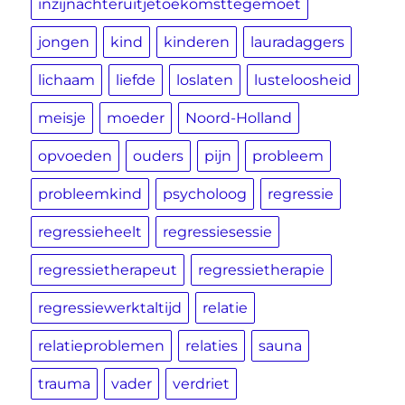
inzijnachteruitjetoekomsttegemoet
jongen
kind
kinderen
lauradaggers
lichaam
liefde
loslaten
lusteloosheid
meisje
moeder
Noord-Holland
opvoeden
ouders
pijn
probleem
probleemkind
psycholoog
regressie
regressieheelt
regressiesessie
regressietherapeut
regressietherapie
regressiewerktaltijd
relatie
relatieproblemen
relaties
sauna
trauma
vader
verdriet