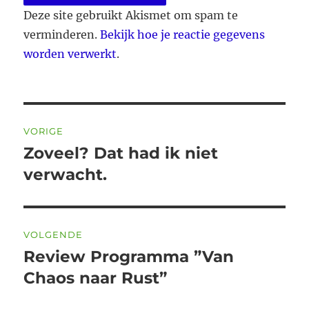
Deze site gebruikt Akismet om spam te
verminderen.
Bekijk hoe je reactie gegevens
worden verwerkt
.
Bericht
VORIGE
navigatie
Zoveel? Dat had ik niet
Vorig
bericht:
verwacht.
VOLGENDE
Review Programma ”Van
Volgend
bericht:
Chaos naar Rust”