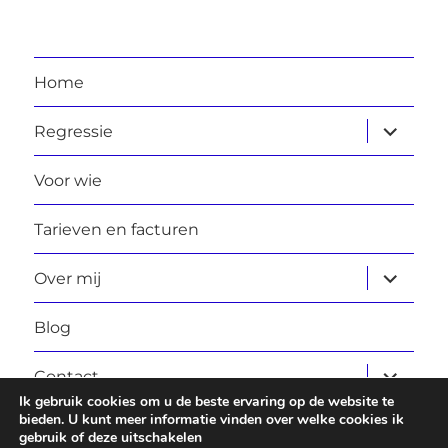
Home
submen
Regressie
uitvouw
Voor wie
Tarieven en facturen
submen
Over mij
uitvouw
Blog
submen
Contact
uitvouw
Ik gebruik cookies om u de beste ervaring op de website te
bieden. U kunt meer informatie vinden over welke cookies ik
gebruik of deze uitschakelen
Laura Daggers
Privacybeleid
Ondersteund door