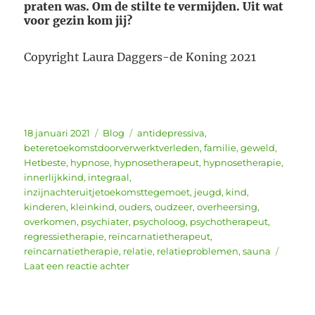
praten was. Om de stilte te vermijden. Uit wat
voor gezin kom jij?
Copyright Laura Daggers-de Koning 2021
Geplaatst
Categorieën
Tags
18 januari 2021
Blog
antidepressiva
,
op
beteretoekomstdoorverwerktverleden
,
familie
,
geweld
,
Hetbeste
,
hypnose
,
hypnosetherapeut
,
hypnosetherapie
,
innerlijkkind
,
integraal
,
inzijnachteruitjetoekomsttegemoet
,
jeugd
,
kind
,
kinderen
,
kleinkind
,
ouders
,
oudzeer
,
overheersing
,
overkomen
,
psychiater
,
psycholoog
,
psychotherapeut
,
regressietherapie
,
reïncarnatietherapeut
,
reïncarnatietherapie
,
relatie
,
relatieproblemen
,
sauna
op
Laat een reactie achter
Jij
bent
het