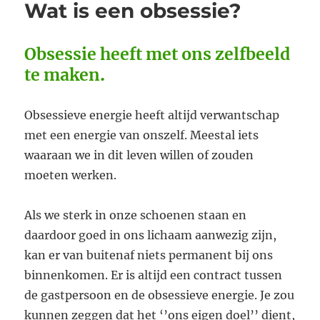
Wat is een obsessie?
beste
wat
me
Obsessie heeft met ons zelfbeeld
het
afgelopen
te maken
.
jaar
overkomen
Obsessieve energie heeft altijd verwantschap
is
met een energie van onszelf. Meestal iets
waaraan we in dit leven willen of zouden
moeten werken.
Als we sterk in onze schoenen staan en
daardoor goed in ons lichaam aanwezig zijn,
kan er van buitenaf niets permanent bij ons
binnenkomen. Er is altijd een contract tussen
de gastpersoon en de obsessieve energie. Je zou
kunnen zeggen dat het ‘’ons eigen doel’’ dient,