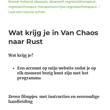
Noord-Holland
,
obsessie
,
obsessief
,
regressietherapeut
,
regressietherapie
,
transpersoonlijke regressietherapeut
op
Laat een reactie achter
Wat
is
een
Wat krijg je in Van Chaos
obsessie?
naar Rust
Wat krijg je?
Een account op mijn website zodat je op
elk moment bezig kunt zijn met het
programma
Zeven filmpjes met instructies en eenvoudige
handleiding