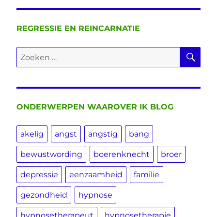
REGRESSIE EN REINCARNATIE
ZO
Zoeken
naar:
ONDERWERPEN WAAROVER IK BLOG
akelig
angst
angstig
bang
bewustwording
boerenknecht
broer
depressie
eenzaamheid
familie
gezondheid
hypnose
hypnosetherapeut
hypnosetherapie