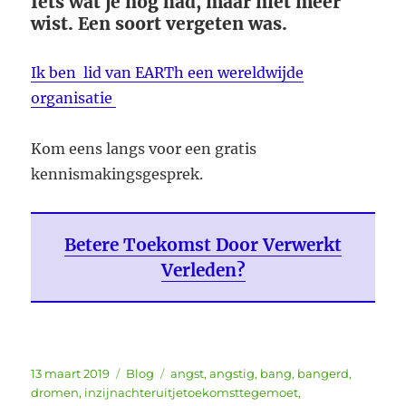
Iets wat je nog hád, maar niet meer
wist. Een soort vergeten was.
Ik ben lid van EARTh een wereldwijde
organisatie
Kom eens langs voor een gratis
kennismakingsgesprek.
Betere Toekomst Door Verwerkt
Verleden?
Geplaatst
Categorieën
Tags
13 maart 2019
Blog
angst
,
angstig
,
bang
,
bangerd
,
op
dromen
,
inzijnachteruitjetoekomsttegemoet
,