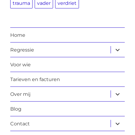
trauma
vader
verdriet
Home
submen
Regressie
uitvouw
Voor wie
Tarieven en facturen
submen
Over mij
uitvouw
Blog
submen
Contact
uitvouw