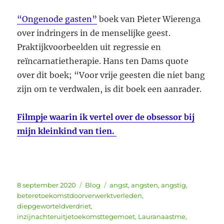
“Ongenode gasten”
boek van Pieter Wierenga
over indringers in de menselijke geest.
Praktijkvoorbeelden uit regressie en
reïncarnatietherapie. Hans ten Dams quote
over dit boek; “Voor vrije geesten die niet bang
zijn om te verdwalen, is dit boek een aanrader.
Filmpje waarin ik vertel over de obsessor bij
mijn kleinkind van tien.
Geplaatst
Categorieën
Tags
8 september 2020
Blog
angst
,
angsten
,
angstig
,
op
beteretoekomstdoorverwerktverleden
,
diepgeworteldverdriet
,
inzijnachteruitjetoekomsttegemoet
,
Lauranaastme
,