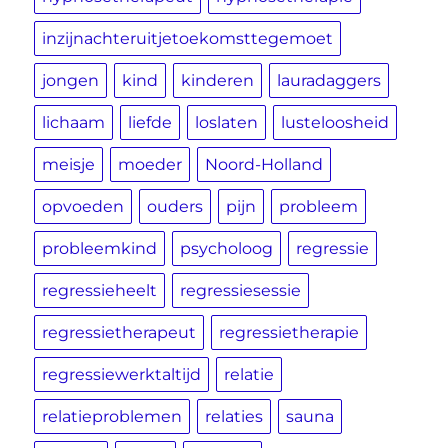
inzijnachteruitjetoekomsttegemoet
jongen
kind
kinderen
lauradaggers
lichaam
liefde
loslaten
lusteloosheid
meisje
moeder
Noord-Holland
opvoeden
ouders
pijn
probleem
probleemkind
psycholoog
regressie
regressieheelt
regressiesessie
regressietherapeut
regressietherapie
regressiewerktaltijd
relatie
relatieproblemen
relaties
sauna