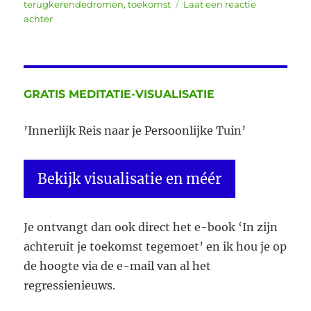
terugkerendedromen
,
toekomst
Laat een reactie
op
achter
Heb
je
dromen
waar
je
GRATIS MEDITATIE-VISUALISATIE
bang
van
’Innerlijk Reis naar je Persoonlijke Tuin’
wordt?
Bekijk visualisatie en méér
Je ontvangt dan ook direct het e-book ‘In zijn
achteruit je toekomst tegemoet’ en ik hou je op
de hoogte via de e-mail van al het
regressienieuws.