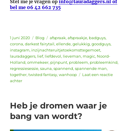
Stel me je vragen op
info@lauradaggers.nl of
bel me 06 42 662 735
Geplaatst
Categorieën
Tags
1 juni 2020
Blog
afspraak
,
afspraakje
,
badguys
,
op
corona
,
darkest fairytail
,
ellende
,
gelukkig
,
goodguys
,
instagram
,
inzijnachteruitjetoekomsttegemoet
,
lauradaggers
,
lief
,
liefdevol
,
lieveman
,
magic
,
Noord-
Holland
,
ommekeer
,
pijnpunt
,
probleem
,
probleemkind
,
regressiesessie
,
sauna
,
spannend
,
spannende man
,
together
,
twisted fantasy
,
wanhoop
Laat een reactie
op
achter
Wat
krijg
je
Heb je dromen waar je
in
Van
bang van wordt?
Chaos
naar
Rust