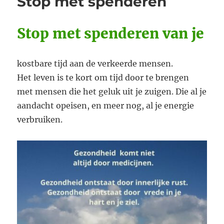
Stop met spenderen
beste
wat
me
Stop met spenderen van je
het
afgelopen
jaar
kostbare tijd aan de verkeerde mensen.
overkomen
is
Het leven is te kort om tijd door te brengen
met mensen die het geluk uit je zuigen. Die al je
aandacht opeisen, en meer nog, al je energie
verbruiken.