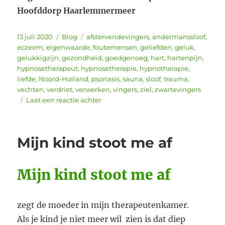
Hoofddorp Haarlemmermeer
Geplaatst
Categorieën
Tags
13 juli 2020
Blog
afstervendevingers
,
andermanssloof
,
op
eczeem
,
eigenwaarde
,
foutemensen
,
geliefden
,
geluk
,
gelukkigzijn
,
gezondheid
,
goedgenoeg
,
hart
,
hartenpijn
,
hypnosetherapeut
,
hypnosetherapie
,
hypnotherapie
,
liefde
,
Noord-Holland
,
psoriasis
,
sauna
,
sloof
,
trauma
,
vechten
,
verdriet
,
verwerken
,
vingers
,
ziel
,
zwartevingers
op
Laat een reactie achter
Stop
met
spenderen
Mijn kind stoot me af
Mijn kind stoot me af
zegt de moeder in mijn therapeutenkamer.
Als je kind je niet meer wil zien is dat diep