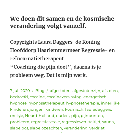
We doen dit samen en de kosmische
verandering volgt vanzelf.
Copyrights Laura Daggers-de Koning
Hoofddorp Haarlemmermeer Regressie- en
reïncarnatietherapeut
‘’Coaching die pijn doet’’, daarna is je
probleem weg. Dat is mijn werk.
Geplaatst
Categorieën
Tags
7 juli 2020
Blog
afgestoten
,
afgestotenzijn
,
afstoten
,
op
bedroefd
,
cocaïne
,
cocaïneverslaving
,
energetisch
,
hypnose
,
hypnosetherapeut
,
hypnosetherapie
,
innerlijke
kinderen
,
jongen
,
kinderen
,
kosmisch
,
lauradaggers
,
meisje
,
Noord-Holland
,
ouders
,
pijn
,
pijnpunten
,
probleem
,
regressiesessie
,
regressiewerktaltijd
,
sauna
,
slapeloos
,
slapelozeachten
,
verandering
,
verdriet
,