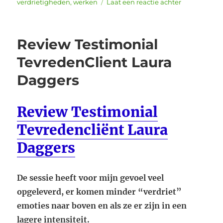
op
verdrietigheden
,
werken
Laat een reactie achter
Mijn
kind
stoot
Review Testimonial
me
af
TevredenClient Laura
Daggers
Review Testimonial
Tevredencliënt Laura
Daggers
De sessie heeft voor mijn gevoel veel
opgeleverd, er komen minder “verdriet”
emoties naar boven en als ze er zijn in een
lagere intensiteit.