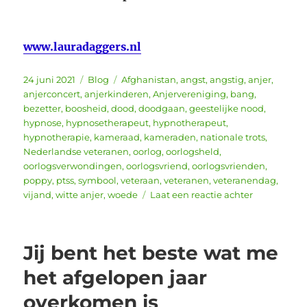
www.lauradaggers.nl
Geplaatst
Categorieën
Tags
24 juni 2021
Blog
Afghanistan
,
angst
,
angstig
,
anjer
,
op
anjerconcert
,
anjerkinderen
,
Anjervereniging
,
bang
,
bezetter
,
boosheid
,
dood
,
doodgaan
,
geestelijke nood
,
hypnose
,
hypnosetherapeut
,
hypnotherapeut
,
hypnotherapie
,
kameraad
,
kameraden
,
nationale trots
,
Nederlandse veteranen
,
oorlog
,
oorlogsheld
,
oorlogsverwondingen
,
oorlogsvriend
,
oorlogsvrienden
,
poppy
,
ptss
,
symbool
,
veteraan
,
veteranen
,
veteranendag
,
op
vijand
,
witte anjer
,
woede
Laat een reactie achter
Nederlands
Veteranend
26
Jij bent het beste wat me
juni
“Getekend,
het afgelopen jaar
veteranen
in
overkomen is