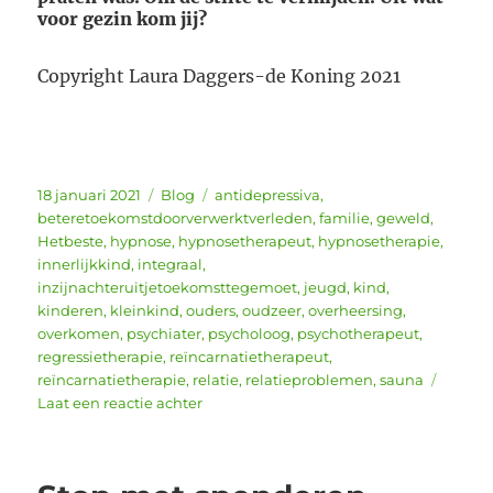
voor gezin kom jij?
Copyright Laura Daggers-de Koning 2021
Geplaatst
Categorieën
Tags
18 januari 2021
Blog
antidepressiva
,
op
beteretoekomstdoorverwerktverleden
,
familie
,
geweld
,
Hetbeste
,
hypnose
,
hypnosetherapeut
,
hypnosetherapie
,
innerlijkkind
,
integraal
,
inzijnachteruitjetoekomsttegemoet
,
jeugd
,
kind
,
kinderen
,
kleinkind
,
ouders
,
oudzeer
,
overheersing
,
overkomen
,
psychiater
,
psycholoog
,
psychotherapeut
,
regressietherapie
,
reïncarnatietherapeut
,
reïncarnatietherapie
,
relatie
,
relatieproblemen
,
sauna
op
Laat een reactie achter
Jij
bent
het