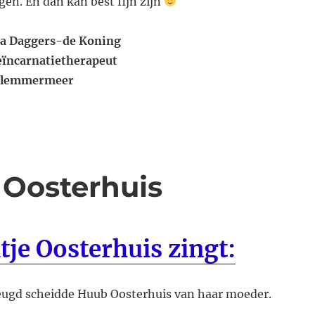
egen. En dan kan best fijn zijn
ra Daggers-de Koning
eïncarnatietherapeut
rlemmermeer
 Oosterhuis
tje Oosterhuis zingt:
jeugd scheidde Huub Oosterhuis van haar moeder.