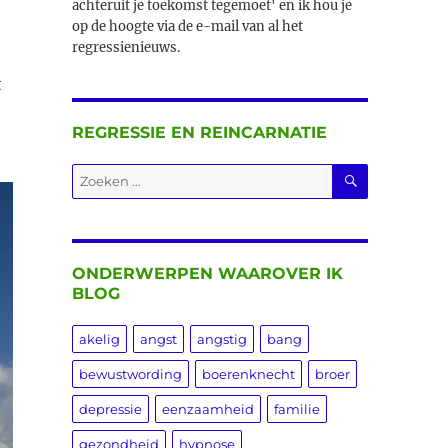
achteruit je toekomst tegemoet' en ik hou je
op de hoogte via de e-mail van al het
regressienieuws.
t
REGRESSIE EN REINCARNATIE
ZOEKEN
Zoeken
naar:
ONDERWERPEN WAAROVER IK
BLOG
akelig
angst
angstig
bang
bewustwording
boerenknecht
broer
depressie
eenzaamheid
familie
gezondheid
hypnose