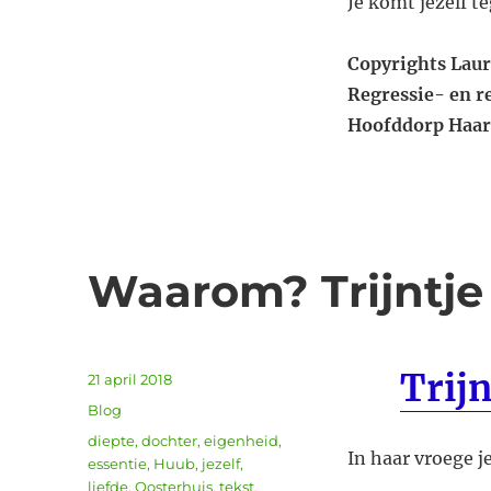
Je komt jezelf t
Copyrights Lau
Regressie- en r
Hoofddorp Haa
Waarom? Trijntje
Trijn
Geplaatst
21 april 2018
op
Categorieën
Blog
Tags
diepte
,
dochter
,
eigenheid
,
In haar vroege 
essentie
,
Huub
,
jezelf
,
liefde
,
Oosterhuis
,
tekst
,