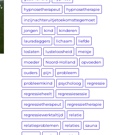
hypnosetherapeut
hypnosetherapie
inzijnachteruitjetoekomsttegemoet
jongen
kind
kinderen
lauradaggers
lichaam
liefde
loslaten
lusteloosheid
meisje
moeder
Noord-Holland
opvoeden
ouders
pijn
probleem
probleemkind
psycholoog
regressie
regressieheelt
regressiesessie
regressietherapeut
regressietherapie
regressiewerktaltijd
relatie
relatieproblemen
relaties
sauna