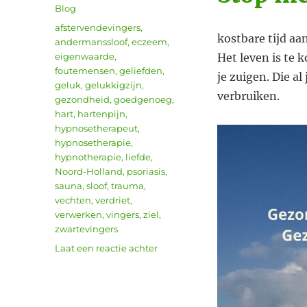
op
Categorieën
Blog
Tags
afstervendevingers
,
kostbare tijd a
andermanssloof
,
eczeem
,
eigenwaarde
,
Het leven is te 
foutemensen
,
geliefden
,
je zuigen. Die al
geluk
,
gelukkigzijn
,
verbruiken.
gezondheid
,
goedgenoeg
,
hart
,
hartenpijn
,
hypnosetherapeut
,
hypnosetherapie
,
hypnotherapie
,
liefde
,
Noord-Holland
,
psoriasis
,
sauna
,
sloof
,
trauma
,
vechten
,
verdriet
,
verwerken
,
vingers
,
ziel
,
zwartevingers
op
Laat een reactie achter
Stop
met
spenderen