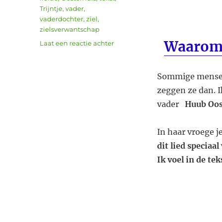
Trijntje
,
vader
,
vaderdochter
,
ziel
,
zielsverwantschap
Waarom
op
Laat een reactie achter
Waarom?
Trijntje
Oosterhuis
Sommige mensen 
zeggen ze dan. I
vader
Huub Oost
In haar vroege j
dit lied speciaal
Ik voel in de tek