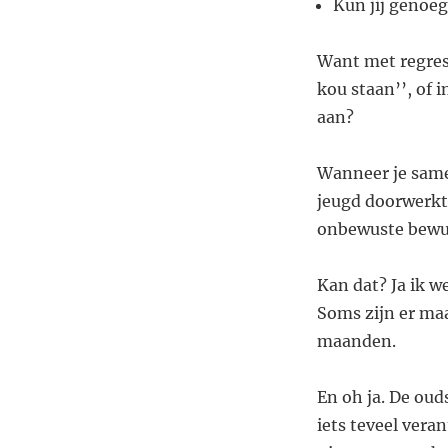
Kun jij genoeg 
Want met regress
kou staan’’, of 
aan?
Wanneer je same
jeugd doorwerkt
onbewuste bewust
Kan dat? Ja ik we
Soms zijn er maar
maanden.
En oh ja. De oud
iets teveel ver