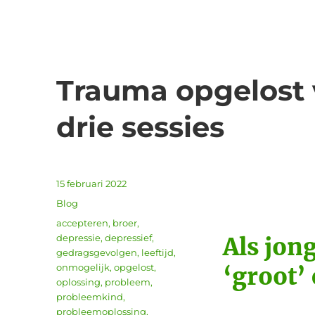
Trauma opgelost 
drie sessies
Geplaatst
15 februari 2022
Tr
op
Categorieën
Blog
Tags
accepteren
,
broer
,
depressie
,
depressief
,
Als jon
gedragsgevolgen
,
leeftijd
,
onmogelijk
,
opgelost
,
‘groot’
oplossing
,
probleem
,
probleemkind
,
probleemoplossing
,