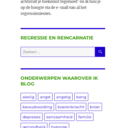
achteruit je toekomst tegemoet' en ik hou je
op de hoogte via de e-mail van al het
regressienieuws.
REGRESSIE EN REINCARNATIE
ZOEKEN
Zoeken
naar:
ONDERWERPEN WAAROVER IK
BLOG
akelig
angst
angstig
bang
bewustwording
boerenknecht
broer
depressie
eenzaamheid
familie
gezondheid
hypnose