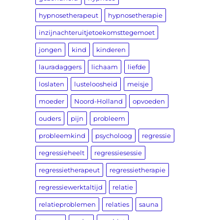
hypnosetherapeut
hypnosetherapie
inzijnachteruitjetoekomsttegemoet
jongen
kind
kinderen
lauradaggers
lichaam
liefde
loslaten
lusteloosheid
meisje
moeder
Noord-Holland
opvoeden
ouders
pijn
probleem
probleemkind
psycholoog
regressie
regressieheelt
regressiesessie
regressietherapeut
regressietherapie
regressiewerktaltijd
relatie
relatieproblemen
relaties
sauna