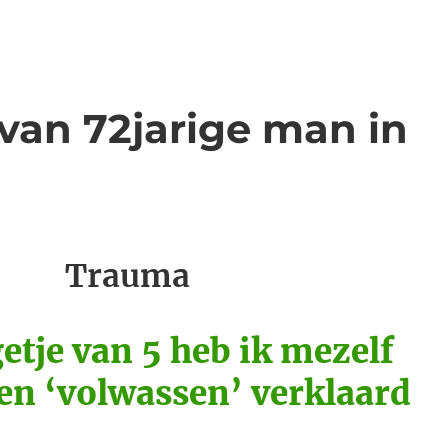
van 72jarige man in
auma
getje van 5 heb ik mezelf
 en ‘volwassen’ verklaard