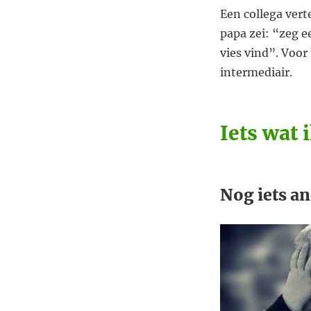
z’n
Een collega verte
achteruit
papa zei: “zeg e
je
vies vind”. Voor
toekomst
tegemoet.
intermediair.
Betere
toekomst
door
Iets wat 
een
verwerkt
verleden.
Nog iets an