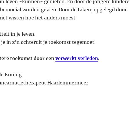
un leven -kunnen- genieten. En door de jongere kinder
s bemoeial worden gezien. Door de taken, opgelegd door
niet wisten hoe het anders moest.
teit in je leven.
 je in z’n achteruit je toekomst tegemoet.
etere toekomst door een
verwerkt verleden
.
de Koning
eincarnatietherapeut Haarlemmermeer