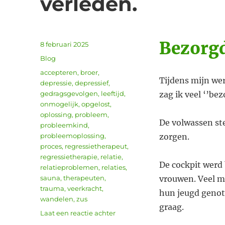
verleden.
Bezorgd
Geplaatst
8 februari 2025
op
Categorieën
Blog
Tags
accepteren
,
broer
,
Tijdens mijn wer
depressie
,
depressief
,
gedragsgevolgen
,
leeftijd
,
zag ik veel ‘’be
onmogelijk
,
opgelost
,
oplossing
,
probleem
,
De volwassen st
probleemkind
,
probleemoplossing
,
zorgen.
proces
,
regressietherapeut
,
regressietherapie
,
relatie
,
De cockpit werd
relatieproblemen
,
relaties
,
sauna
,
therapeuten
,
vrouwen. Veel m
trauma
,
veerkracht
,
hun jeugd genot
wandelen
,
zus
graag.
op
Laat een reactie achter
In