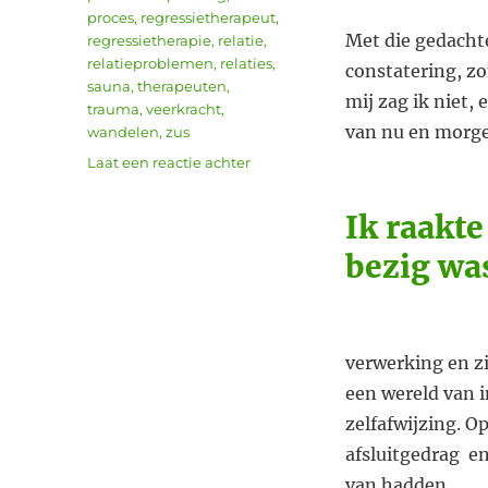
proces
,
regressietherapeut
,
Met die gedachte
regressietherapie
,
relatie
,
relatieproblemen
,
relaties
,
constatering, z
sauna
,
therapeuten
,
mij zag ik niet,
trauma
,
veerkracht
,
van nu en morg
wandelen
,
zus
op
Laat een reactie achter
Trauma
opgelost
Ik raakt
van
72jarige
bezig wa
man
in
drie
sessies
verwerking en zi
een wereld van i
zelfafwijzing. Op
afsluitgedrag
en
van hadden.