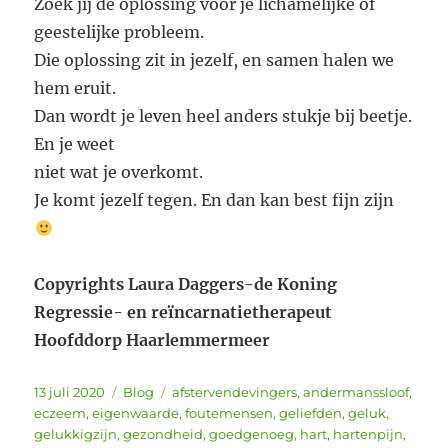
Zoek jij de oplossing voor je lichamelijke of
geestelijke probleem.
Die oplossing zit in jezelf, en samen halen we
hem eruit.
Dan wordt je leven heel anders stukje bij beetje.
En je weet
niet wat je overkomt.
Je komt jezelf tegen. En dan kan best fijn zijn
Copyrights Laura Daggers-de Koning
Regressie- en reïncarnatietherapeut
Hoofddorp Haarlemmermeer
Geplaatst
Categorieën
Tags
13 juli 2020
Blog
afstervendevingers
,
andermanssloof
,
op
eczeem
,
eigenwaarde
,
foutemensen
,
geliefden
,
geluk
,
gelukkigzijn
,
gezondheid
,
goedgenoeg
,
hart
,
hartenpijn
,