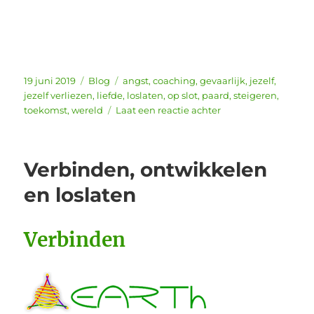
Geplaatst
Categorieën
Tags
19 juni 2019
Blog
angst
,
coaching
,
gevaarlijk
,
jezelf
,
op
jezelf verliezen
,
liefde
,
loslaten
,
op slot
,
paard
,
steigeren
,
op
toekomst
,
wereld
Laat een reactie achter
Op
slot
zitten
Verbinden, ontwikkelen
in
jezelf
en loslaten
Verbinden