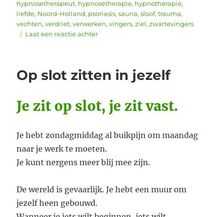
hypnosetherapeut
,
hypnosetherapie
,
hypnotherapie
,
liefde
,
Noord-Holland
,
psoriasis
,
sauna
,
sloof
,
trauma
,
vechten
,
verdriet
,
verwerken
,
vingers
,
ziel
,
zwartevingers
op
Laat een reactie achter
Stop
met
spenderen
Op slot zitten in jezelf
Je zit op slot, je zit vast.
Je hebt zondagmiddag al buikpijn om maandag
naar je werk te moeten.
Je kunt nergens meer blij mee zijn.
De wereld is gevaarlijk. Je hebt een muur om
jezelf heen gebouwd.
Wanneer je iets wilt beginnen, iets wilt