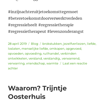
#inzijnachteruitjetoekomsttegemoet
#beteretoekomstdoorverwerktverleden
#regressieheelt #regressietherapie
#regressietherapeut #levenzonderangst
Geplaatst
Categorieën
Tags
28 april 2019
Blog
brokstukken
,
jezelfverliezen
,
liefde
,
op
loslaten
,
menselijke liefde
,
omkopen
,
opgevoed
,
opvoeden
,
opvoeding
,
ruilhandel
,
verbinden
ontwikkelen
,
verstand
,
verstandig.
,
verwarrend
,
verwarring
,
vriendschap
,
warmte
Laat een reactie
op
achter
Verbinden,
ontwikkelen
en
Waarom? Trijntje
loslaten
Oosterhuis