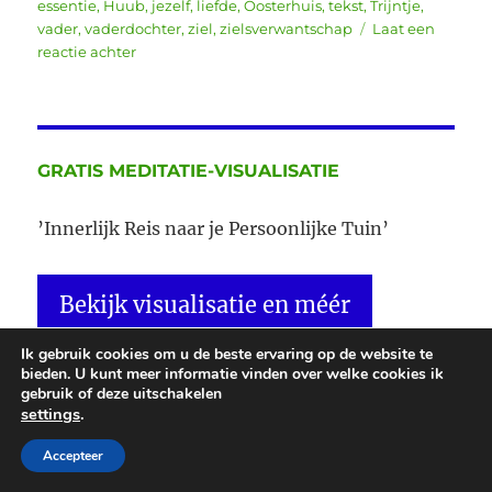
op
essentie
,
Huub
,
jezelf
,
liefde
,
Oosterhuis
,
tekst
,
Trijntje
,
vader
,
vaderdochter
,
ziel
,
zielsverwantschap
Laat een
op
reactie achter
Waarom?
Trijntje
Oosterhuis
GRATIS MEDITATIE-VISUALISATIE
’Innerlijk Reis naar je Persoonlijke Tuin’
Bekijk visualisatie en méér
Ik gebruik cookies om u de beste ervaring op de website te
bieden. U kunt meer informatie vinden over welke cookies ik
Je ontvangt dan ook direct het e-book ‘In zijn
gebruik of deze uitschakelen
achteruit je toekomst tegemoet’ en ik hou je op
settings
.
de hoogte via de e-mail van al het
Accepteer
regressienieuws.