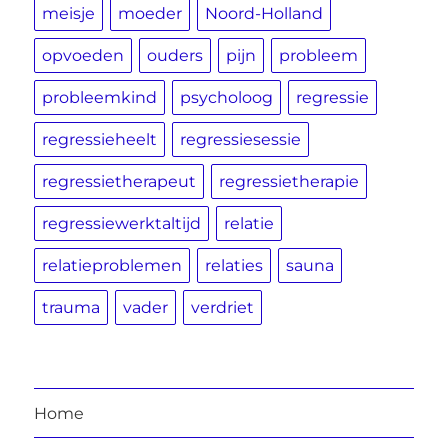
meisje
moeder
Noord-Holland
opvoeden
ouders
pijn
probleem
probleemkind
psycholoog
regressie
regressieheelt
regressiesessie
regressietherapeut
regressietherapie
regressiewerktaltijd
relatie
relatieproblemen
relaties
sauna
trauma
vader
verdriet
Home