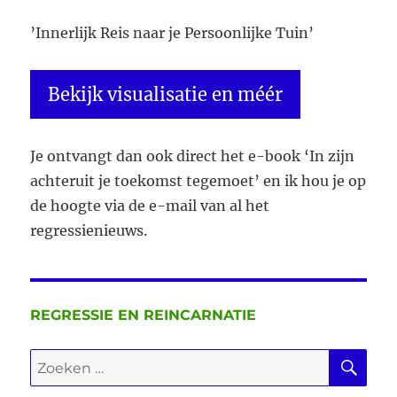
’Innerlijk Reis naar je Persoonlijke Tuin’
Bekijk visualisatie en méér
Je ontvangt dan ook direct het e-book ‘In zijn
achteruit je toekomst tegemoet’ en ik hou je op
de hoogte via de e-mail van al het
regressienieuws.
REGRESSIE EN REINCARNATIE
ZO
Zoeken
naar: