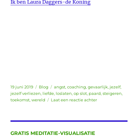
Ik ben Laura Daggers-de Koning
Geplaatst
Categorieën
Tags
19 juni 2019
Blog
angst
,
coaching
,
gevaarlijk
,
jezelf
,
op
jezelf verliezen
,
liefde
,
loslaten
,
op slot
,
paard
,
steigeren
,
op
toekomst
,
wereld
Laat een reactie achter
Op
slot
zitten
in
jezelf
GRATIS MEDITATIE-VISUALISATIE