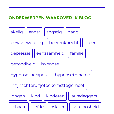
ONDERWERPEN WAAROVER IK BLOG
akelig
angst
angstig
bang
bewustwording
boerenknecht
broer
depressie
eenzaamheid
familie
gezondheid
hypnose
hypnosetherapeut
hypnosetherapie
inzijnachteruitjetoekomsttegemoet
jongen
kind
kinderen
lauradaggers
lichaam
liefde
loslaten
lusteloosheid