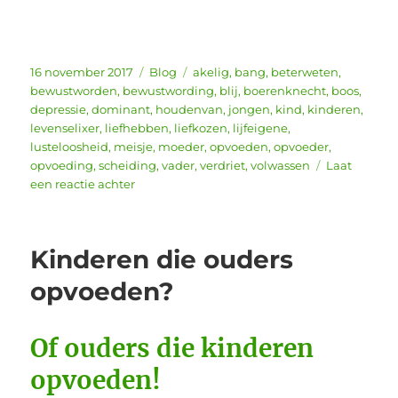
Geplaatst
Categorieën
Tags
16 november 2017
Blog
akelig
,
bang
,
beterweten
,
op
bewustworden
,
bewustwording
,
blij
,
boerenknecht
,
boos
,
depressie
,
dominant
,
houdenvan
,
jongen
,
kind
,
kinderen
,
levenselixer
,
liefhebben
,
liefkozen
,
lijfeigene
,
lusteloosheid
,
meisje
,
moeder
,
opvoeden
,
opvoeder
,
opvoeding
,
scheiding
,
vader
,
verdriet
,
volwassen
Laat
op
een reactie achter
Kinderen
die
ouders
Kinderen die ouders
opvoeden?
opvoeden?
Of ouders die kinderen
opvoeden!