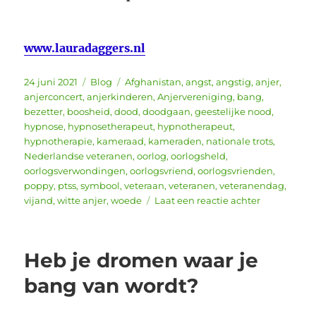
www.lauradaggers.nl
Geplaatst
Categorieën
Tags
24 juni 2021
Blog
Afghanistan
,
angst
,
angstig
,
anjer
,
op
anjerconcert
,
anjerkinderen
,
Anjervereniging
,
bang
,
bezetter
,
boosheid
,
dood
,
doodgaan
,
geestelijke nood
,
hypnose
,
hypnosetherapeut
,
hypnotherapeut
,
hypnotherapie
,
kameraad
,
kameraden
,
nationale trots
,
Nederlandse veteranen
,
oorlog
,
oorlogsheld
,
oorlogsverwondingen
,
oorlogsvriend
,
oorlogsvrienden
,
poppy
,
ptss
,
symbool
,
veteraan
,
veteranen
,
veteranendag
,
op
vijand
,
witte anjer
,
woede
Laat een reactie achter
Nederlands
Veteranend
26
Heb je dromen waar je
juni
“Getekend,
bang van wordt?
veteranen
in