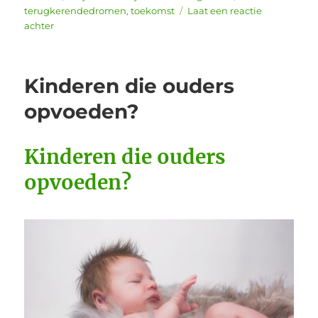
terugkerendedromen
,
toekomst
Laat een reactie
op
achter
Heb
je
dromen
Kinderen die ouders
waar
je
opvoeden?
bang
van
wordt?
Kinderen
die ouders
opvoeden?