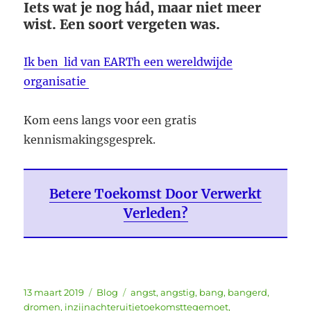
Iets wat je nog hád, maar niet meer
wist. Een soort vergeten was.
Ik ben lid van EARTh een wereldwijde
organisatie
Kom eens langs voor een gratis
kennismakingsgesprek.
Betere Toekomst Door Verwerkt
Verleden?
Geplaatst
Categorieën
Tags
13 maart 2019
Blog
angst
,
angstig
,
bang
,
bangerd
,
op
dromen
,
inzijnachteruitjetoekomsttegemoet
,