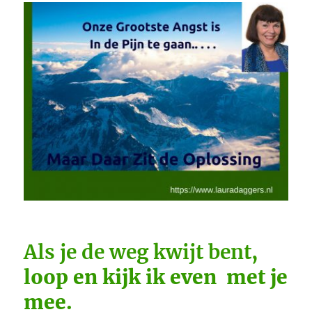
therapie’’
Als je de weg kwijt bent
,
loop en kijk ik even met je
mee.