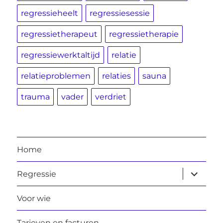
regressieheelt
regressiesessie
regressietherapeut
regressietherapie
regressiewerktaltijd
relatie
relatieproblemen
relaties
sauna
trauma
vader
verdriet
Home
submen
Regressie
uitvouw
Voor wie
Tarieven en facturen