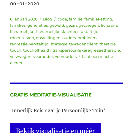
06-01-2020
Geplaatst
Categorieën
Tags
6 januari 2020
Blog
code
,
familie
,
familieketting
,
op
families
,
generaties
,
geweld
,
gezin
,
gezwegen
,
lichaam
,
lichamelijke
,
lichamelijkeklachten
,
luktaltiijd
,
moetlukken
,
opstellingen
,
ouders
,
probleem
,
regressiewerktaltijd
,
strategie
,
tevredenclient
,
therapie
,
touch
,
touchofhealth
,
transpersoonlijkeregressietherapie
,
verzwegen
,
voorouder
,
voorouders
Laat een reactie
op
achter
”Jij
bent
het
beste
wat
GRATIS MEDITATIE-VISUALISATIE
me
in
’Innerlijk Reis naar je Persoonlijke Tuin’
2019
is
overkomen”
Bekijk visualisatie en méér