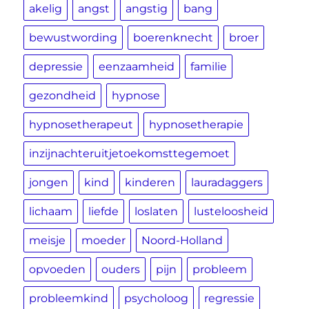
akelig
angst
angstig
bang
bewustwording
boerenknecht
broer
depressie
eenzaamheid
familie
gezondheid
hypnose
hypnosetherapeut
hypnosetherapie
inzijnachteruitjetoekomsttegemoet
jongen
kind
kinderen
lauradaggers
lichaam
liefde
loslaten
lusteloosheid
meisje
moeder
Noord-Holland
opvoeden
ouders
pijn
probleem
probleemkind
psycholoog
regressie