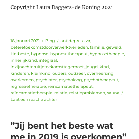
Copyright Laura Daggers-de Koning 2021
Geplaatst
Categorieën
Tags
18 januari 2021
Blog
antidepressiva
,
op
beteretoekomstdoorverwerktverleden
,
familie
,
geweld
,
Hetbeste
,
hypnose
,
hypnosetherapeut
,
hypnosetherapie
,
innerlijkkind
,
integraal
,
inzijnachteruitjetoekomsttegemoet
,
jeugd
,
kind
,
kinderen
,
kleinkind
,
ouders
,
oudzeer
,
overheersing
,
overkomen
,
psychiater
,
psycholoog
,
psychotherapeut
,
regressietherapie
,
reïncarnatietherapeut
,
reïncarnatietherapie
,
relatie
,
relatieproblemen
,
sauna
op
Laat een reactie achter
Jij
bent
het
”Jij bent het beste wat
beste
wat
me in 2019 is overkomen”
me