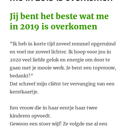
het
afgelopen
Jij bent het beste wat me
jaar
overkomen
in 2019 is overkomen
is
”Ik heb in korte tijd zoveel rommel opgeruimd
en voel me zoveel lichter. Ik hoop voor jou in
2020 veel liefde geluk en energie om door te
gaan met je mooie werk. Je bent een topvrouw,
bedankt!”
Dat schreef mijn cliënt ter vervanging van een
kerstkaartje.
Een vrouw die in haar eentje haar twee
kinderen opvoedt.
Gewoon een stoer wijf! Ze volgde me al een