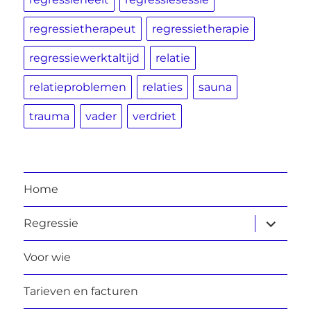
regressietherapeut
regressietherapie
regressiewerktaltijd
relatie
relatieproblemen
relaties
sauna
trauma
vader
verdriet
Home
submen
Regressie
uitvouw
Voor wie
Tarieven en facturen