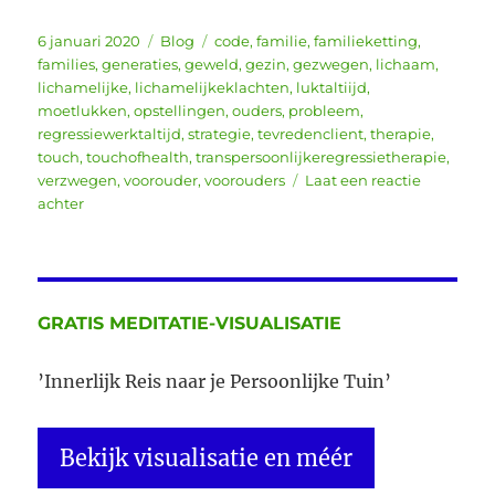
Geplaatst
Categorieën
Tags
6 januari 2020
Blog
code
,
familie
,
familieketting
,
op
families
,
generaties
,
geweld
,
gezin
,
gezwegen
,
lichaam
,
lichamelijke
,
lichamelijkeklachten
,
luktaltiijd
,
moetlukken
,
opstellingen
,
ouders
,
probleem
,
regressiewerktaltijd
,
strategie
,
tevredenclient
,
therapie
,
touch
,
touchofhealth
,
transpersoonlijkeregressietherapie
,
verzwegen
,
voorouder
,
voorouders
Laat een reactie
op
achter
”Jij
bent
het
beste
wat
GRATIS MEDITATIE-VISUALISATIE
me
in
’Innerlijk Reis naar je Persoonlijke Tuin’
2019
is
overkomen”
Bekijk visualisatie en méér