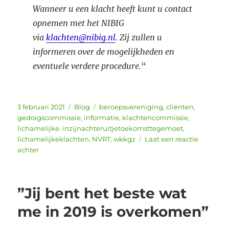
Wanneer u een klacht heeft kunt u contact
opnemen met het NIBIG
via
klachten@nibig.nl
. Zij zullen u
informeren over de mogelijkheden en
eventuele verdere procedure.
“
Geplaatst
Categorieën
Tags
3 februari 2021
Blog
beroepsvereniging
,
cliënten
,
op
gedragscommissie
,
informatie
,
klachtencommissie
,
lichamelijke. inzijnachteruitjetoekomsttegemoet
,
lichamelijkeklachten
,
NVRT
,
wkkgz
Laat een reactie
op
achter
Wkkgz
informatie
voor
”Jij bent het beste wat
cliënten
me in 2019 is overkomen”