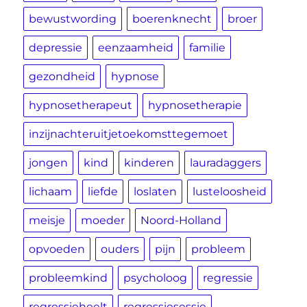
bewustwording
boerenknecht
broer
depressie
eenzaamheid
familie
gezondheid
hypnose
hypnosetherapeut
hypnosetherapie
inzijnachteruitjetoekomsttegemoet
jongen
kind
kinderen
lauradaggers
lichaam
liefde
loslaten
lusteloosheid
meisje
moeder
Noord-Holland
opvoeden
ouders
pijn
probleem
probleemkind
psycholoog
regressie
regressieheelt
regressiesessie