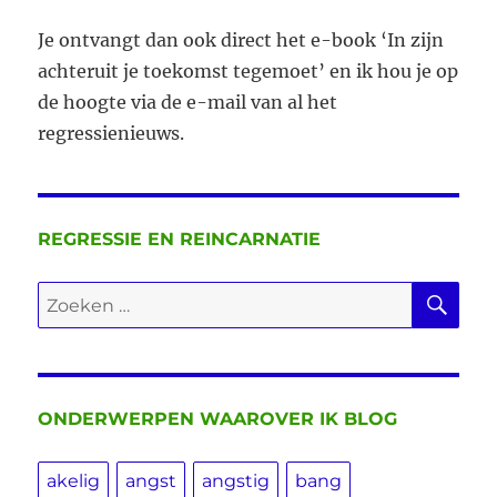
Je ontvangt dan ook direct het e-book ‘In zijn
achteruit je toekomst tegemoet’ en ik hou je op
de hoogte via de e-mail van al het
regressienieuws.
REGRESSIE EN REINCARNATIE
ZO
Zoeken
naar:
ONDERWERPEN WAAROVER IK BLOG
akelig
angst
angstig
bang