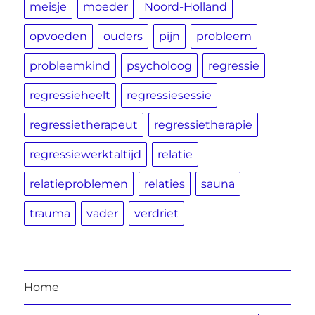
meisje
moeder
Noord-Holland
opvoeden
ouders
pijn
probleem
probleemkind
psycholoog
regressie
regressieheelt
regressiesessie
regressietherapeut
regressietherapie
regressiewerktaltijd
relatie
relatieproblemen
relaties
sauna
trauma
vader
verdriet
Home