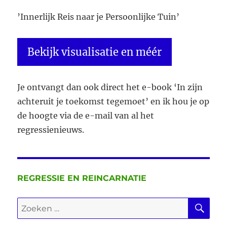
het
’Innerlijk Reis naar je Persoonlijke Tuin’
afgelopen
jaar
overkomen
Bekijk visualisatie en méér
is
Je ontvangt dan ook direct het e-book ‘In zijn
achteruit je toekomst tegemoet’ en ik hou je op
de hoogte via de e-mail van al het
regressienieuws.
REGRESSIE EN REINCARNATIE
ZO
Zoeken
naar: