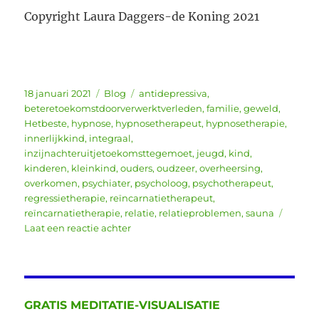
Copyright Laura Daggers-de Koning 2021
Geplaatst
Categorieën
Tags
18 januari 2021
Blog
antidepressiva
,
op
beteretoekomstdoorverwerktverleden
,
familie
,
geweld
,
Hetbeste
,
hypnose
,
hypnosetherapeut
,
hypnosetherapie
,
innerlijkkind
,
integraal
,
inzijnachteruitjetoekomsttegemoet
,
jeugd
,
kind
,
kinderen
,
kleinkind
,
ouders
,
oudzeer
,
overheersing
,
overkomen
,
psychiater
,
psycholoog
,
psychotherapeut
,
regressietherapie
,
reïncarnatietherapeut
,
reïncarnatietherapie
,
relatie
,
relatieproblemen
,
sauna
op
Laat een reactie achter
Jij
bent
het
beste
wat
GRATIS MEDITATIE-VISUALISATIE
me