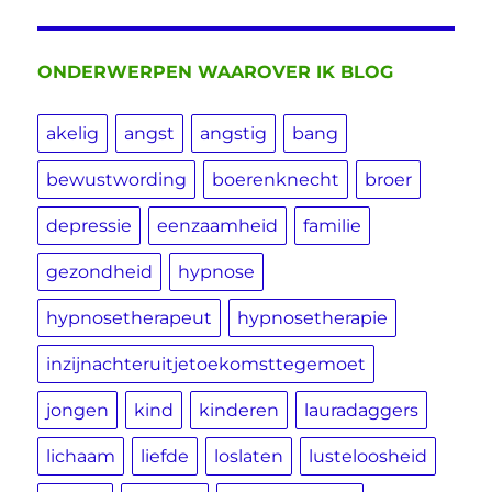
ONDERWERPEN WAAROVER IK BLOG
akelig
angst
angstig
bang
bewustwording
boerenknecht
broer
depressie
eenzaamheid
familie
gezondheid
hypnose
hypnosetherapeut
hypnosetherapie
inzijnachteruitjetoekomsttegemoet
jongen
kind
kinderen
lauradaggers
lichaam
liefde
loslaten
lusteloosheid