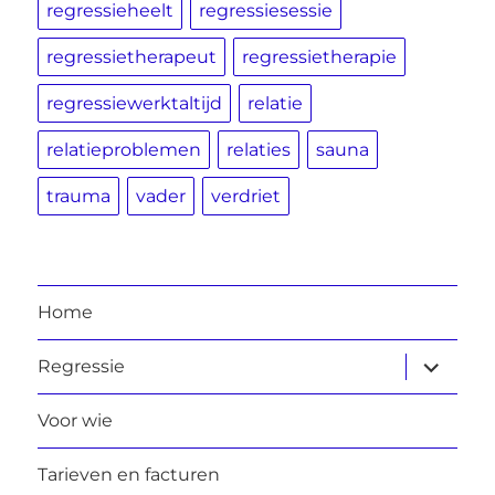
regressieheelt
regressiesessie
regressietherapeut
regressietherapie
regressiewerktaltijd
relatie
relatieproblemen
relaties
sauna
trauma
vader
verdriet
Home
submen
Regressie
uitvouw
Voor wie
Tarieven en facturen