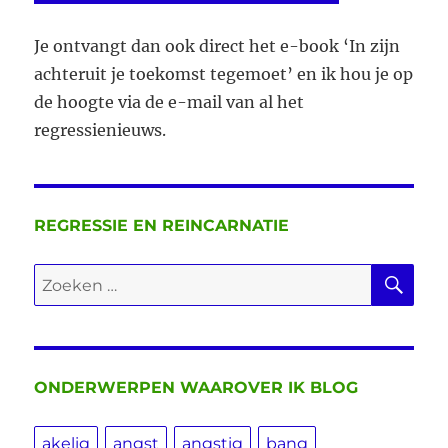
Je ontvangt dan ook direct het e-book ‘In zijn
achteruit je toekomst tegemoet’ en ik hou je op
de hoogte via de e-mail van al het
regressienieuws.
REGRESSIE EN REINCARNATIE
ZO
Zoeken
naar:
ONDERWERPEN WAAROVER IK BLOG
akelig
angst
angstig
bang