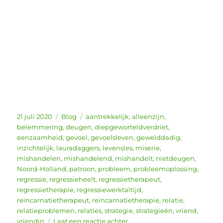
Geplaatst
Categorieën
Tags
21 juli 2020
Blog
aantrekkelijk
,
alleenzijn
,
op
belemmering
,
deugen
,
diepgeworteldverdriet
,
eenzaamheid
,
gevoel
,
gevoelsleven
,
gewelddadig
,
inzichtelijk
,
lauradaggers
,
levensles
,
miserie
,
mishandelen
,
mishandelend
,
mishandelt
,
nietdeugen
,
Noord-Holland
,
patroon
,
probleem
,
probleemoplossing
,
regressie
,
regressieheelt
,
regressietherapeut
,
regressietherapie
,
regressiewerktaltijd
,
reïncarnatietherapeut
,
reïncarnatietherapie
,
relatie
,
relatieproblemen
,
relaties
,
strategie
,
strategieën
,
vriend
,
op
vriendin
Laat een reactie achter