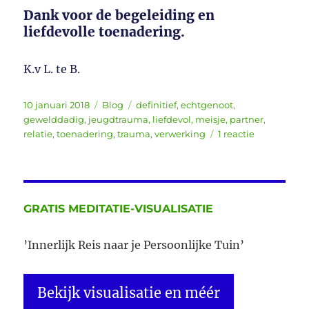
Dank voor de begeleiding en
liefdevolle toenadering.
K.v L. te B.
Geplaatst
Categorieën
Tags
10 januari 2018
Blog
definitief
,
echtgenoot
,
op
gewelddadig
,
jeugdtrauma
,
liefdevol
,
meisje
,
partner
,
op
relatie
,
toenadering
,
trauma
,
verwerking
1 reactie
Review
na
twee
sessies
GRATIS MEDITATIE-VISUALISATIE
’Innerlijk Reis naar je Persoonlijke Tuin’
Bekijk visualisatie en méér