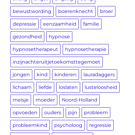
bewustwording
boerenknecht
broer
depressie
eenzaamheid
familie
gezondheid
hypnose
hypnosetherapeut
hypnosetherapie
inzijnachteruitjetoekomsttegemoet
jongen
kind
kinderen
lauradaggers
lichaam
liefde
loslaten
lusteloosheid
meisje
moeder
Noord-Holland
opvoeden
ouders
pijn
probleem
probleemkind
psycholoog
regressie