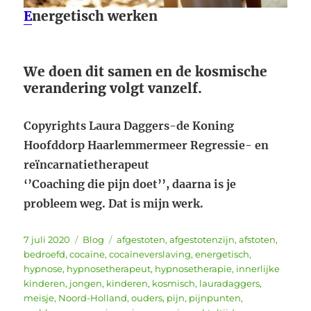
E
nergetisch werken
We doen dit samen en de kosmische
verandering volgt vanzelf.
Copyrights Laura Daggers-de Koning
Hoofddorp Haarlemmermeer Regressie- en
reïncarnatietherapeut
‘’Coaching die pijn doet’’, daarna is je
probleem weg. Dat is mijn werk.
Geplaatst
Categorieën
Tags
7 juli 2020
Blog
afgestoten
,
afgestotenzijn
,
afstoten
,
op
bedroefd
,
cocaïne
,
cocaïneverslaving
,
energetisch
,
hypnose
,
hypnosetherapeut
,
hypnosetherapie
,
innerlijke
kinderen
,
jongen
,
kinderen
,
kosmisch
,
lauradaggers
,
meisje
,
Noord-Holland
,
ouders
,
pijn
,
pijnpunten
,