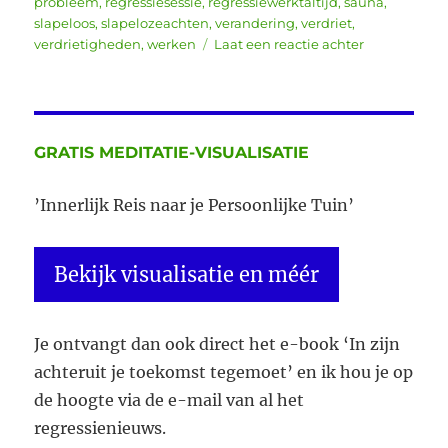
probleem
,
regressiesessie
,
regressiewerktaltijd
,
sauna
,
slapeloos
,
slapelozeachten
,
verandering
,
verdriet
,
op
verdrietigheden
,
werken
Laat een reactie achter
Mijn
kind
stoot
me
af
GRATIS MEDITATIE-VISUALISATIE
’Innerlijk Reis naar je Persoonlijke Tuin’
Bekijk visualisatie en méér
Je ontvangt dan ook direct het e-book ‘In zijn
achteruit je toekomst tegemoet’ en ik hou je op
de hoogte via de e-mail van al het
regressienieuws.