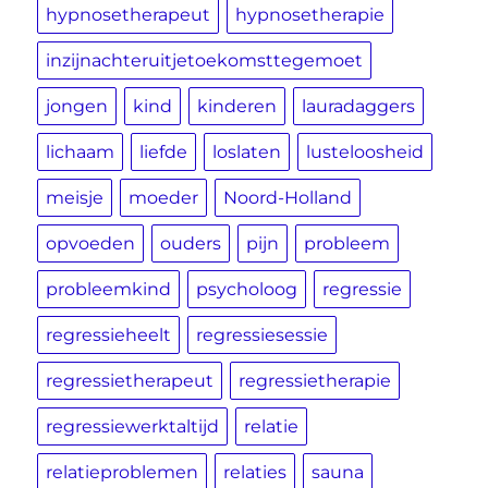
hypnosetherapeut
hypnosetherapie
inzijnachteruitjetoekomsttegemoet
jongen
kind
kinderen
lauradaggers
lichaam
liefde
loslaten
lusteloosheid
meisje
moeder
Noord-Holland
opvoeden
ouders
pijn
probleem
probleemkind
psycholoog
regressie
regressieheelt
regressiesessie
regressietherapeut
regressietherapie
regressiewerktaltijd
relatie
relatieproblemen
relaties
sauna