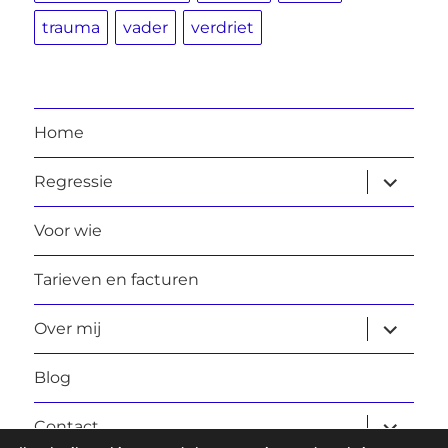
trauma
vader
verdriet
Home
submen
Regressie
uitvouw
Voor wie
Tarieven en facturen
submen
Over mij
uitvouw
Blog
submen
Contact
uitvouw