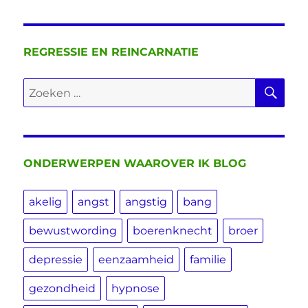
REGRESSIE EN REINCARNATIE
ZO
Zoeken
naar:
ONDERWERPEN WAAROVER IK BLOG
akelig
angst
angstig
bang
bewustwording
boerenknecht
broer
depressie
eenzaamheid
familie
gezondheid
hypnose