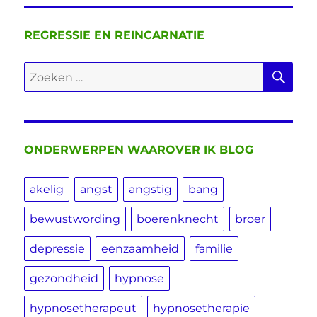
REGRESSIE EN REINCARNATIE
ZO
Zoeken
naar:
ONDERWERPEN WAAROVER IK BLOG
akelig
angst
angstig
bang
bewustwording
boerenknecht
broer
depressie
eenzaamheid
familie
gezondheid
hypnose
hypnosetherapeut
hypnosetherapie