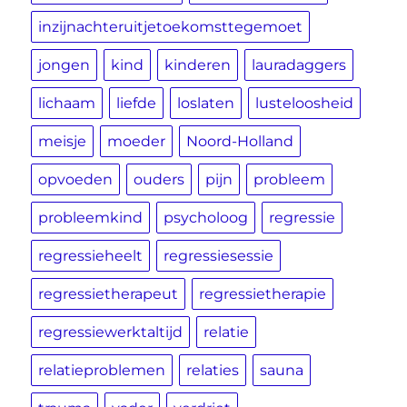
inzijnachteruitjetoekomsttegemoet
jongen
kind
kinderen
lauradaggers
lichaam
liefde
loslaten
lusteloosheid
meisje
moeder
Noord-Holland
opvoeden
ouders
pijn
probleem
probleemkind
psycholoog
regressie
regressieheelt
regressiesessie
regressietherapeut
regressietherapie
regressiewerktaltijd
relatie
relatieproblemen
relaties
sauna