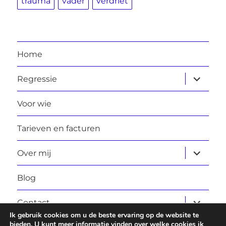
trauma
vader
verdriet
Home
submen
Regressie
uitvouw
Voor wie
Tarieven en facturen
submen
Over mij
uitvouw
Blog
submen
Contact
uitvouw
Ik gebruik cookies om u de beste ervaring op de website te
bieden. U kunt meer informatie vinden over welke cookies ik