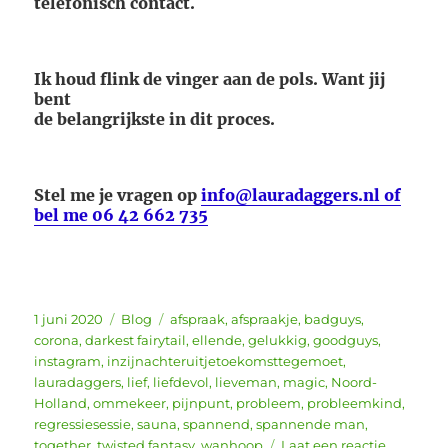
telefonisch contact.
Ik houd flink de vinger aan de pols. Want jij
bent
de belangrijkste in dit proces.
Stel me je vragen op
info@lauradaggers.nl of
bel me 06 42 662 735
Geplaatst
Categorieën
Tags
1 juni 2020
Blog
afspraak
,
afspraakje
,
badguys
,
op
corona
,
darkest fairytail
,
ellende
,
gelukkig
,
goodguys
,
instagram
,
inzijnachteruitjetoekomsttegemoet
,
lauradaggers
,
lief
,
liefdevol
,
lieveman
,
magic
,
Noord-
Holland
,
ommekeer
,
pijnpunt
,
probleem
,
probleemkind
,
regressiesessie
,
sauna
,
spannend
,
spannende man
,
together
,
twisted fantasy
,
wanhoop
Laat een reactie