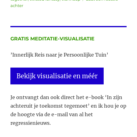
op
achter
Wat
krijg
je
in
Van
GRATIS MEDITATIE-VISUALISATIE
Chaos
naar
’Innerlijk Reis naar je Persoonlijke Tuin’
Rust
Bekijk visualisatie en méér
Je ontvangt dan ook direct het e-book ‘In zijn
achteruit je toekomst tegemoet’ en ik hou je op
de hoogte via de e-mail van al het
regressienieuws.