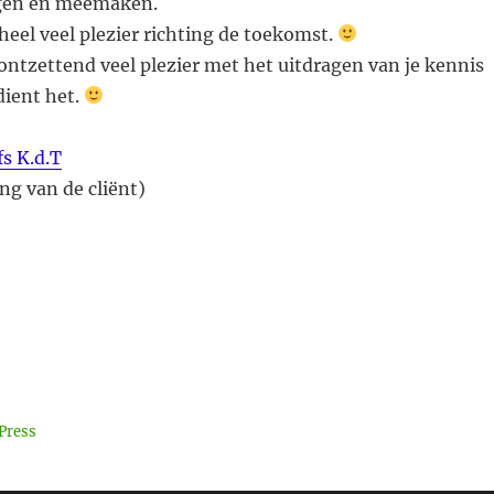
gen en meemaken.
 heel veel plezier richting de toekomst.
ontzettend veel plezier met het uitdragen van je kennis
dient het.
fs K.d.T
g van de cliënt)
Press