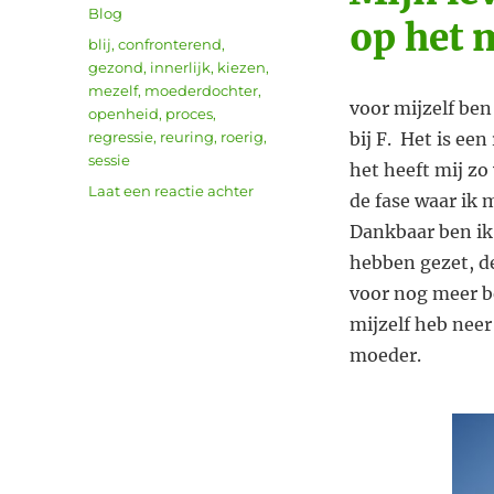
op
Categorieën
Blog
op het 
Tags
blij
,
confronterend
,
gezond
,
innerlijk
,
kiezen
,
mezelf
,
moederdochter
,
voor mijzelf be
openheid
,
proces
,
regressie
,
reuring
,
roerig
,
bij F. Het is ee
sessie
het heeft mij zo
op
Laat een reactie achter
de fase waar ik 
Review
Dankbaar ben ik 
180
graden
hebben gezet, de
gedraaid
v
oor nog meer b
mijzelf heb nee
moeder.