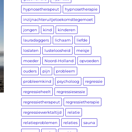
hypnosetherapeut
hypnosetherapie
inzijnachteruitjetoekomsttegemoet
jongen
kind
kinderen
lauradaggers
lichaam
liefde
loslaten
lusteloosheid
meisje
moeder
Noord-Holland
opvoeden
ouders
pijn
probleem
probleemkind
psycholoog
regressie
regressieheelt
regressiesessie
regressietherapeut
regressietherapie
regressiewerktaltijd
relatie
relatieproblemen
relaties
sauna