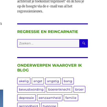
achteruit je toekomst tegemoet' en ik hou je
op de hoogte via de e-mail van al het
regressienieuws.
n
REGRESSIE EN REINCARNATIE
ZOEKEN
Zoeken
naar:
ONDERWERPEN WAAROVER IK
BLOG
akelig
angst
angstig
bang
bewustwording
boerenknecht
broer
depressie
eenzaamheid
familie
gezondheid
hypnose