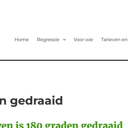
Home
Regressie
Voor wie
Tarieven en
n gedraaid
ven is 180 graden gedraaid