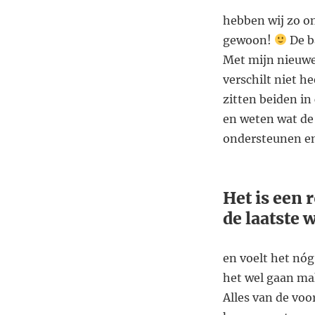
hebben wij zo o
gewoon!
De ba
Met mijn nieuwe 
verschilt niet h
zitten beiden i
en weten wat de
ondersteunen en 
Het is een 
de laatste 
en voelt het nóg
het wel gaan ma
Alles van de vo