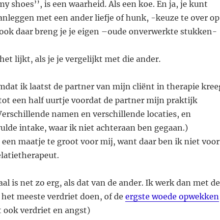
my shoes’’, is een waarheid. Als een koe. En ja, je kunt
anleggen met een ander liefje of hunk, -keuze te over op
ok daar breng je je eigen –oude onverwerkte stukken-
et lijkt, als je je vergelijkt met die ander.
mdat ik laatst de partner van mijn cliënt in therapie kree
 tot een half uurtje voordat de partner mijn praktijk
rschillende namen en verschillende locaties, en
ulde intake, waar ik niet achteraan ben gegaan.)
t een maatje te groot voor mij, want daar ben ik niet voor
elatietherapeut.
aal is net zo erg, als dat van de ander. Ik werk dan met de
r het meeste verdriet doen, of de
ergste woede opwekken
 ook verdriet en angst)