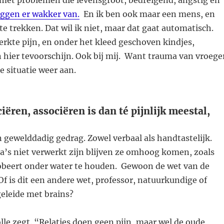
et problemen die levensgroot, bedreigend, angstig en
iggen er wakker van.
En ik ben ook maar een mens, en
 te trekken. Dat wil ik niet, maar dat gaat automatisch.
rkte pijn, en onder het kleed geschoven kindjes,
n hier tevoorschijn. Ook bij mij. Want trauma van vroege
ke situatie weer aan.
iëren, associëren is dan té pijnlijk meestal,
 in gewelddadig gedrag. Zowel verbaal als handtastelijk.
a’s niet verwerkt zijn blijven ze omhoog komen, zoals
probeert onder water te houden. Gewoon de wet van de
f is dit een andere wet, professor, natuurkundige of
eleide met brains?
lle zegt. “Relaties doen geen pijn, maar wel de oude