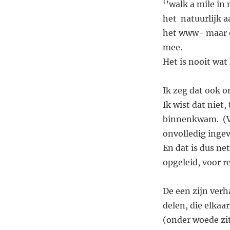
‘’walk a mile in 
het natuurlijk a
het www- maar o
mee.
Het is nooit wat h
Ik zeg dat ook o
Ik wist dat niet,
binnenkwam. (Ve
onvolledig ingev
En dat is dus ne
opgeleid, voor r
De een zijn verh
delen, die elkaa
(onder woede zit