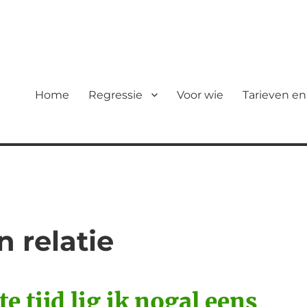
Home
Regressie
Voor wie
Tarieven en
n relatie
te tijd lig ik nogal eens