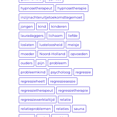
hypnosetherapeut
hypnosetherapie
inzijnachteruitjetoekomsttegemoet
jongen
kind
kinderen
lauradaggers
lichaam
liefde
loslaten
lusteloosheid
meisje
moeder
Noord-Holland
opvoeden
ouders
pijn
probleem
probleemkind
psycholoog
regressie
regressieheelt
regressiesessie
regressietherapeut
regressietherapie
regressiewerktaltijd
relatie
relatieproblemen
relaties
sauna