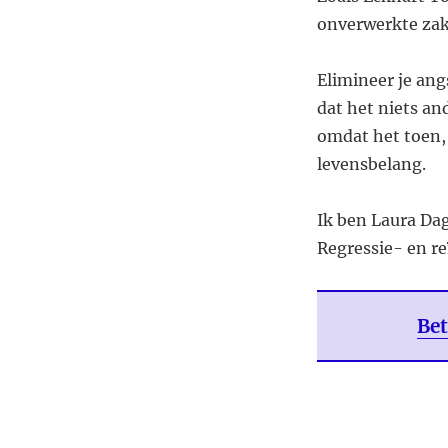
onverwerkte zake
Elimineer je angs
dat het niets and
omdat het toen, 
levensbelang.
Ik ben Laura Da
Regressie- en r
Bet