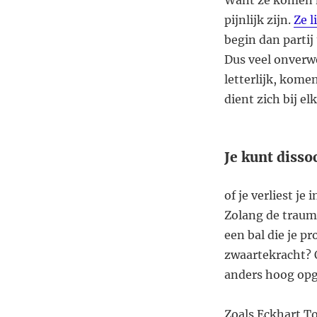
Want ze komen m
pijnlijk zijn.
Ze l
begin dan partij
Dus veel onverwe
letterlijk, kome
dient zich bij el
Je kunt dissoc
of je verliest je
Zolang de traum
een bal die je 
zwaartekracht? O
anders hoog opg
Zoals Eckhart To