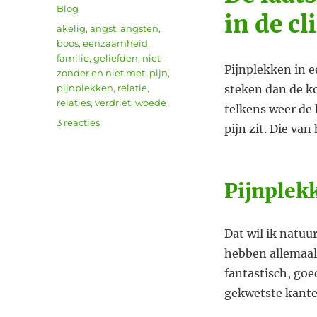
op
Categorieën
Blog
in de cl
Tags
akelig
,
angst
,
angsten
,
boos
,
eenzaamheid
,
familie
,
geliefden
,
niet
Pijnplekken in e
zonder en niet met
,
pijn
,
pijnplekken
,
relatie
,
steken dan de ko
relaties
,
verdriet
,
woede
telkens weer de 
op
3 reacties
pijn zit. Die van
Pijnplekken
in
een
relatie
Pijnplekk
Dat wil ik natuur
hebben allemaal
fantastisch, goe
gekwetste kanten