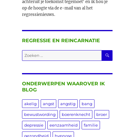
achteruit je toekomst tegemoet' en ik hou je
op de hoogte via de e-mail van al het
regressienieuws.
REGRESSIE EN REINCARNATIE
ZOEKEN
Zoeken
naar:
ONDERWERPEN WAAROVER IK
BLOG
akelig
angst
angstig
bang
bewustwording
boerenknecht
broer
depressie
eenzaamheid
familie
gezondheid
hypnose