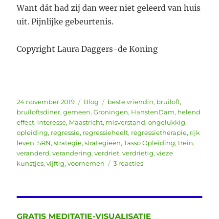
Want dát had zij dan weer niet geleerd van huis
uit. Pijnlijke gebeurtenis.
Copyright Laura Daggers-de Koning
Geplaatst
Categorieën
Tags
24 november 2019
Blog
beste vriendin
,
bruiloft
,
op
bruiloftsdiner
,
gemeen
,
Groningen
,
HanstenDam
,
helend
effect
,
interesse
,
Maastricht
,
misverstand
,
ongelukkig
,
opleiding
,
regressie
,
regressieheelt
,
regressietherapie
,
rijk
leven
,
SRN
,
strategie
,
strategieën
,
Tasso Opleiding
,
trein
,
veranderd
,
verandering
,
verdriet
,
verdrietig
,
vieze
op
kunstjes
,
vijftig
,
voornemen
3 reacties
Bruiloftsdiner
GRATIS MEDITATIE-VISUALISATIE