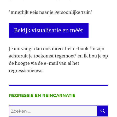
’Innerlijk Reis naar je Persoonlijke Tuin’
Bekijk visualisatie en méér
Je ontvangt dan ook direct het e-book ‘In zijn
achteruit je toekomst tegemoet’ en ik hou je op
de hoogte via de e-mail van al het
regressienieuws.
REGRESSIE EN REINCARNATIE
ZO
Zoeken
naar: