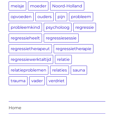
meisje
moeder
Noord-Holland
opvoeden
ouders
pijn
probleem
probleemkind
psycholoog
regressie
regressieheelt
regressiesessie
regressietherapeut
regressietherapie
regressiewerktaltijd
relatie
relatieproblemen
relaties
sauna
trauma
vader
verdriet
Home