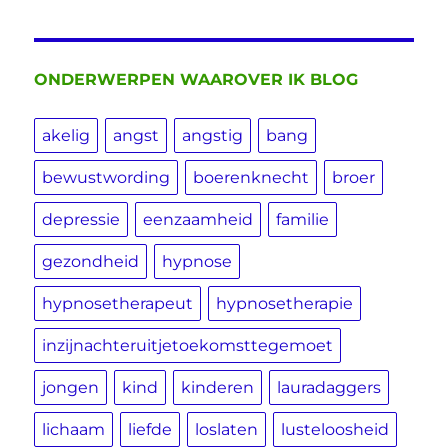
ONDERWERPEN WAAROVER IK BLOG
akelig
angst
angstig
bang
bewustwording
boerenknecht
broer
depressie
eenzaamheid
familie
gezondheid
hypnose
hypnosetherapeut
hypnosetherapie
inzijnachteruitjetoekomsttegemoet
jongen
kind
kinderen
lauradaggers
lichaam
liefde
loslaten
lusteloosheid