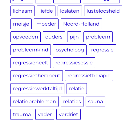
lichaam
liefde
loslaten
lusteloosheid
meisje
moeder
Noord-Holland
opvoeden
ouders
pijn
probleem
probleemkind
psycholoog
regressie
regressieheelt
regressiesessie
regressietherapeut
regressietherapie
regressiewerktaltijd
relatie
relatieproblemen
relaties
sauna
trauma
vader
verdriet