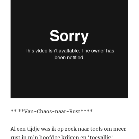
** **Van-Chaos-naar-Rust****
Al een tijdje was ik op zoek naar tools om meer
rust in m’n hoofd te krijgen en ‘toevallig’