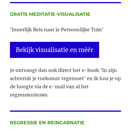
”Van
Chaos
naar
GRATIS MEDITATIE-VISUALISATIE
Rust”
’Innerlijk Reis naar je Persoonlijke Tuin’
Bekijk visualisatie en méér
Je ontvangt dan ook direct het e-book ‘In zijn
achteruit je toekomst tegemoet’ en ik hou je op
de hoogte via de e-mail van al het
regressienieuws.
REGRESSIE EN REINCARNATIE