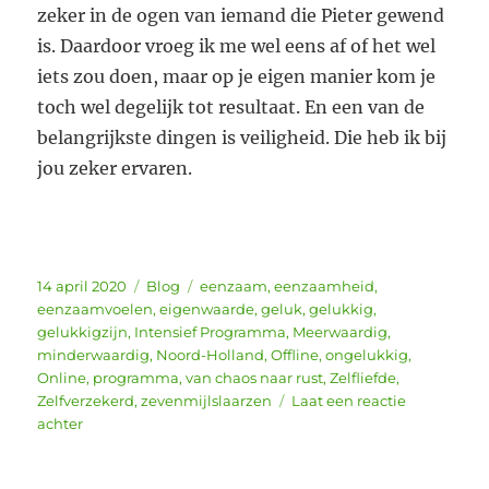
zeker in de ogen van iemand die Pieter gewend
is. Daardoor vroeg ik me wel eens af of het wel
iets zou doen, maar op je eigen manier kom je
toch wel degelijk tot resultaat. En een van de
belangrijkste dingen is veiligheid. Die heb ik bij
jou zeker ervaren.
Geplaatst
Categorieën
Tags
14 april 2020
Blog
eenzaam
,
eenzaamheid
,
op
eenzaamvoelen
,
eigenwaarde
,
geluk
,
gelukkig
,
gelukkigzijn
,
Intensief Programma
,
Meerwaardig
,
minderwaardig
,
Noord-Holland
,
Offline
,
ongelukkig
,
Online
,
programma
,
van chaos naar rust
,
Zelfliefde
,
Zelfverzekerd
,
zevenmijlslaarzen
Laat een reactie
op
achter
Review
Programma