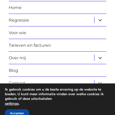
Home
submen
Regressie
uitvouw
Voor wie
Tarieven en facturen
submen
Over mij
uitvouw
Blog
submen
Contact
uitvouw
Ik gebruik cookies om u de beste ervaring op de website te
bieden. U kunt meer informatie vinden over welke cookies ik
gebruik of deze uitschakelen
Laura Daggers
Privacybeleid
Ondersteund door
settings
.
WordPress
Accepteer