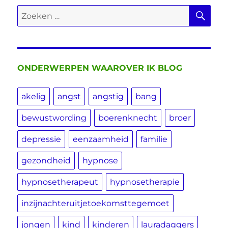
ZO
Zoeken
naar:
ONDERWERPEN WAAROVER IK BLOG
akelig
angst
angstig
bang
bewustwording
boerenknecht
broer
depressie
eenzaamheid
familie
gezondheid
hypnose
hypnosetherapeut
hypnosetherapie
inzijnachteruitjetoekomsttegemoet
jongen
kind
kinderen
lauradaggers