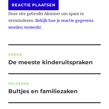
Deze site gebruikt Akismet om spam te
verminderen.
Bekijk hoe je reactie gegevens
worden verwerkt
.
Bericht
VORIGE
navigatie
De meeste kinderuitspraken
Vorig
bericht:
VOLGENDE
Bultjes en familiezaken
Volgend
bericht: