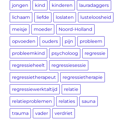
jongen
kind
kinderen
lauradaggers
lichaam
liefde
loslaten
lusteloosheid
meisje
moeder
Noord-Holland
opvoeden
ouders
pijn
probleem
probleemkind
psycholoog
regressie
regressieheelt
regressiesessie
regressietherapeut
regressietherapie
regressiewerktaltijd
relatie
relatieproblemen
relaties
sauna
trauma
vader
verdriet