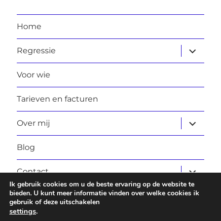
Home
submen
Regressie
uitvouw
Voor wie
Tarieven en facturen
submen
Over mij
uitvouw
Blog
submen
Contact
uitvouw
Ik gebruik cookies om u de beste ervaring op de website te
bieden. U kunt meer informatie vinden over welke cookies ik
gebruik of deze uitschakelen
Laura Daggers
Privacybeleid
Ondersteund door
settings
.
WordPress