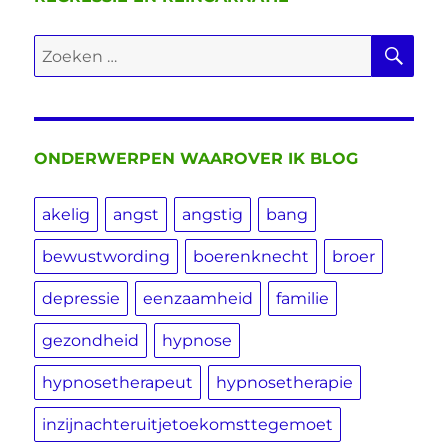
ZO
Zoeken
naar:
ONDERWERPEN WAAROVER IK BLOG
akelig
angst
angstig
bang
bewustwording
boerenknecht
broer
depressie
eenzaamheid
familie
gezondheid
hypnose
hypnosetherapeut
hypnosetherapie
inzijnachteruitjetoekomsttegemoet