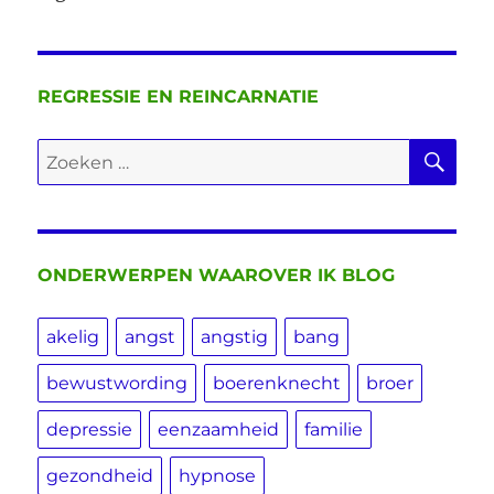
REGRESSIE EN REINCARNATIE
ZO
Zoeken
naar:
ONDERWERPEN WAAROVER IK BLOG
akelig
angst
angstig
bang
bewustwording
boerenknecht
broer
depressie
eenzaamheid
familie
gezondheid
hypnose