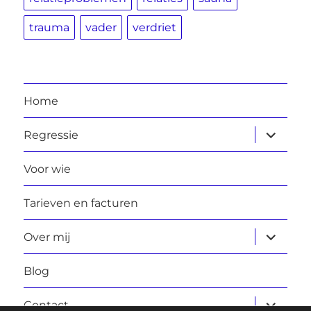
trauma
vader
verdriet
Home
submen
Regressie
uitvouw
Voor wie
Tarieven en facturen
submen
Over mij
uitvouw
Blog
submen
Contact