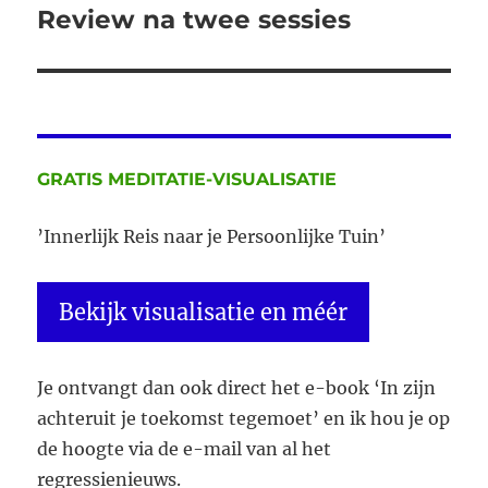
Review na twee sessies
Volgend
bericht:
GRATIS MEDITATIE-VISUALISATIE
’Innerlijk Reis naar je Persoonlijke Tuin’
Bekijk visualisatie en méér
Je ontvangt dan ook direct het e-book ‘In zijn
achteruit je toekomst tegemoet’ en ik hou je op
de hoogte via de e-mail van al het
regressienieuws.