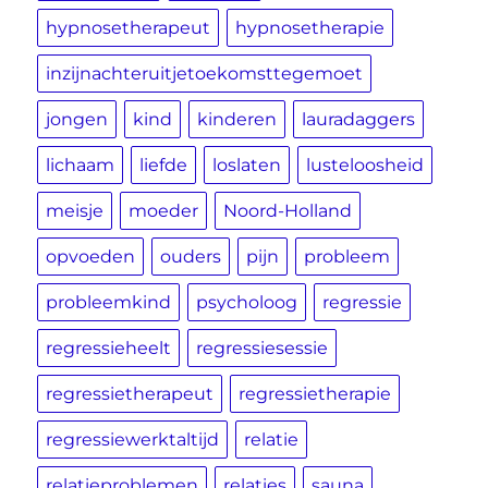
hypnosetherapeut
hypnosetherapie
inzijnachteruitjetoekomsttegemoet
jongen
kind
kinderen
lauradaggers
lichaam
liefde
loslaten
lusteloosheid
meisje
moeder
Noord-Holland
opvoeden
ouders
pijn
probleem
probleemkind
psycholoog
regressie
regressieheelt
regressiesessie
regressietherapeut
regressietherapie
regressiewerktaltijd
relatie
relatieproblemen
relaties
sauna