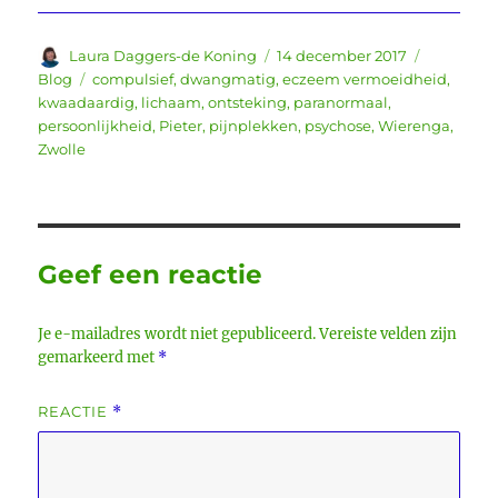
Auteur
Geplaatst
Categori
Laura Daggers-de Koning
14 december 2017
op
Tags
Blog
compulsief
,
dwangmatig
,
eczeem vermoeidheid
,
kwaadaardig
,
lichaam
,
ontsteking
,
paranormaal
,
persoonlijkheid
,
Pieter
,
pijnplekken
,
psychose
,
Wierenga
,
Zwolle
Geef een reactie
Je e-mailadres wordt niet gepubliceerd.
Vereiste velden zijn
gemarkeerd met
*
REACTIE
*