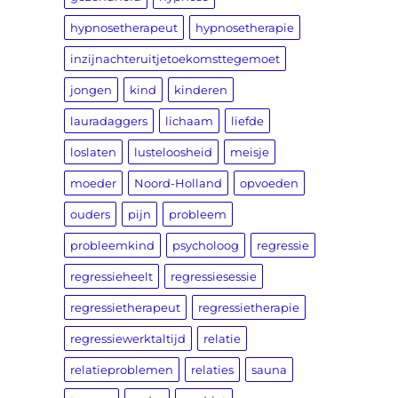
hypnosetherapeut
hypnosetherapie
inzijnachteruitjetoekomsttegemoet
jongen
kind
kinderen
lauradaggers
lichaam
liefde
loslaten
lusteloosheid
meisje
moeder
Noord-Holland
opvoeden
ouders
pijn
probleem
probleemkind
psycholoog
regressie
regressieheelt
regressiesessie
regressietherapeut
regressietherapie
regressiewerktaltijd
relatie
relatieproblemen
relaties
sauna