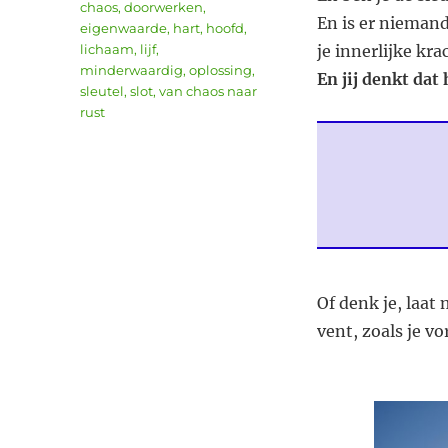
Tags
chaos
,
doorwerken
,
En is er niemand
eigenwaarde
,
hart
,
hoofd
,
lichaam
,
lijf
,
je innerlijke kra
minderwaardig
,
oplossing
,
En jij denkt dat
sleutel
,
slot
,
van chaos naar
rust
Of denk je, laat
vent, zoals je vo