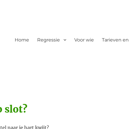
Home
Regressie
Voor wie
Tarieven en
p slot?
tel naar je hart kwijt?