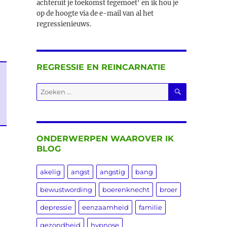
achteruit je toekomst tegemoet' en ik hou je
op de hoogte via de e-mail van al het
regressienieuws.
REGRESSIE EN REINCARNATIE
ZOEKEN
Zoeken
naar:
ONDERWERPEN WAAROVER IK
BLOG
akelig
angst
angstig
bang
bewustwording
boerenknecht
broer
depressie
eenzaamheid
familie
gezondheid
hypnose