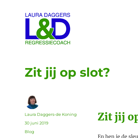
Laura Daggers
Zit jij op slot?
Zit jij o
Auteur
Laura Daggers-de Koning
Geplaatst
30 juni 2019
op
Categorieën
Blog
En ben je de sleu