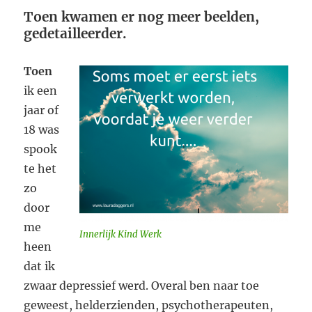
Toen kwamen er nog meer beelden,
gedetailleerder.
Toen
ik een
jaar of
18 was
spook
te het
zo
door
me
Innerlijk Kind Werk
heen
dat ik
zwaar depressief werd. Overal ben naar toe
geweest, helderzienden, psychotherapeuten,