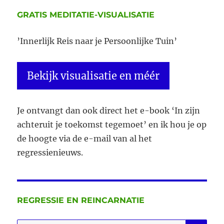
leven
je
GRATIS MEDITATIE-VISUALISATIE
in
het
’Innerlijk Reis naar je Persoonlijke Tuin’
heden
last
bezorgt
Bekijk visualisatie en méér
Je ontvangt dan ook direct het e-book ‘In zijn
achteruit je toekomst tegemoet’ en ik hou je op
de hoogte via de e-mail van al het
regressienieuws.
REGRESSIE EN REINCARNATIE
ZO