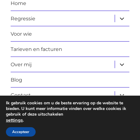
Home
submen
Regressie
uitvouw
Voor wie
Tarieven en facturen
submen
Over mij
uitvouw
Blog
submen
Contact
uitvouw
Ik gebruik cookies om u de beste ervaring op de website te
bieden. U kunt meer informatie vinden over welke cookies ik
gebruik of deze uitschakelen
Laura Daggers
Privacybeleid
Ondersteund door
settings
.
WordPress
Accepteer