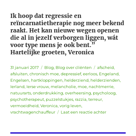
Ik hoop dat regressie en
reïncarnatietherapie nog meer bekend
raakt. Het kan nieuwe wegen openen
die al in jezelf verborgen liggen, wát
voor type mens je ook bent.”
Hartelijke groeten, Veronica
Geplaatst
Categorieën
Tags
31 januari 2017
Blog
,
Blog over cliënten
afscheid
,
op
afsluiten
,
chronisch moe
,
depressief
,
eerloos
,
Engeland
,
Engelsen
,
hartkloppingen
,
helderziend
,
helderzienden
,
Ierland
,
Ierse vrouw
,
melancholie
,
moe
,
nachtmerrie
,
natuurarts
,
onderdrukking
,
overheersing
,
psycholoog
,
psychotherapeut
,
puzzelstukjes
,
razzia
,
terreur
,
vermoeidheid
,
Veronica
,
vorig leven
,
op
vrachtwagenchauffeur
Laat een reactie achter
Hoe
een
vorig