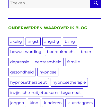
Zoeken
naar:
ONDERWERPEN WAAROVER IK BLOG
akelig
angst
angstig
bang
bewustwording
boerenknecht
broer
depressie
eenzaamheid
familie
gezondheid
hypnose
hypnosetherapeut
hypnosetherapie
inzijnachteruitjetoekomsttegemoet
jongen
kind
kinderen
lauradaggers