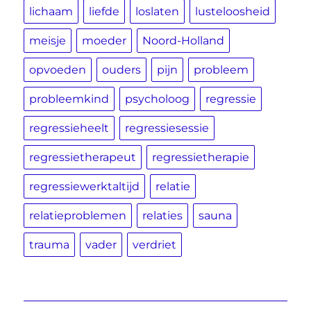
lichaam
liefde
loslaten
lusteloosheid
meisje
moeder
Noord-Holland
opvoeden
ouders
pijn
probleem
probleemkind
psycholoog
regressie
regressieheelt
regressiesessie
regressietherapeut
regressietherapie
regressiewerktaltijd
relatie
relatieproblemen
relaties
sauna
trauma
vader
verdriet