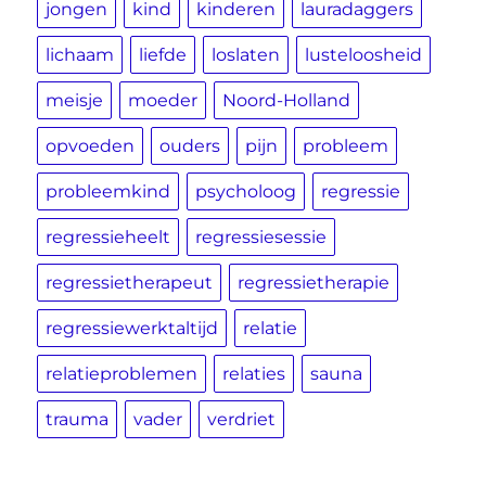
jongen
kind
kinderen
lauradaggers
lichaam
liefde
loslaten
lusteloosheid
meisje
moeder
Noord-Holland
opvoeden
ouders
pijn
probleem
probleemkind
psycholoog
regressie
regressieheelt
regressiesessie
regressietherapeut
regressietherapie
regressiewerktaltijd
relatie
relatieproblemen
relaties
sauna
trauma
vader
verdriet