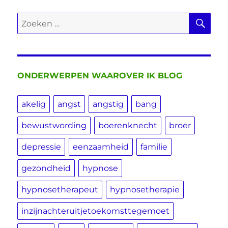
ZO
Zoeken
naar:
ONDERWERPEN WAAROVER IK BLOG
akelig
angst
angstig
bang
bewustwording
boerenknecht
broer
depressie
eenzaamheid
familie
gezondheid
hypnose
hypnosetherapeut
hypnosetherapie
inzijnachteruitjetoekomsttegemoet