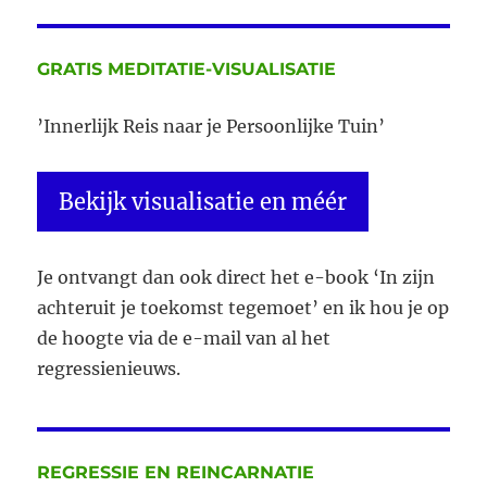
te
weten
over
GRATIS MEDITATIE-VISUALISATIE
Regressie
en
’Innerlijk Reis naar je Persoonlijke Tuin’
reïncarnatietherapie
Bekijk visualisatie en méér
Je ontvangt dan ook direct het e-book ‘In zijn
achteruit je toekomst tegemoet’ en ik hou je op
de hoogte via de e-mail van al het
regressienieuws.
REGRESSIE EN REINCARNATIE