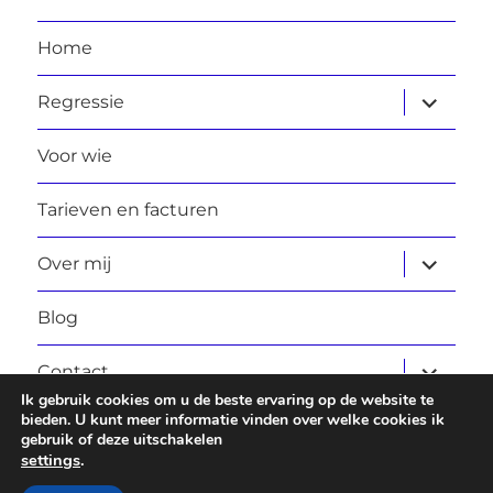
Home
submen
Regressie
uitvouw
Voor wie
Tarieven en facturen
submen
Over mij
uitvouw
Blog
submen
Contact
uitvouw
Ik gebruik cookies om u de beste ervaring op de website te
bieden. U kunt meer informatie vinden over welke cookies ik
gebruik of deze uitschakelen
Laura Daggers
Privacybeleid
Ondersteund door
settings
.
WordPress