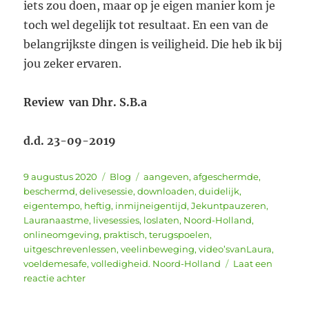
iets zou doen, maar op je eigen manier kom je
toch wel degelijk tot resultaat. En een van de
belangrijkste dingen is veiligheid. Die heb ik bij
jou zeker ervaren.
Review van Dhr. S.B.a
d.d. 23-09-2019
Geplaatst
Categorieën
Tags
9 augustus 2020
Blog
aangeven
,
afgeschermde
,
op
beschermd
,
delivesessie
,
downloaden
,
duidelijk
,
eigentempo
,
heftig
,
inmijneigentijd
,
Jekuntpauzeren
,
Lauranaastme
,
livesessies
,
loslaten
,
Noord-Holland
,
onlineomgeving
,
praktisch
,
terugspoelen
,
uitgeschrevenlessen
,
veelinbeweging
,
video’svanLaura
,
voeldemesafe
,
volledigheid. Noord-Holland
Laat een
op
reactie achter
Belangrijk
om