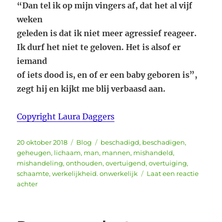
“Dan tel ik op mijn vingers af, dat het al vijf
weken
geleden is dat ik niet meer agressief reageer.
Ik durf het niet te geloven. Het is alsof er
iemand
of iets dood is, en of er een baby geboren is”,
zegt hij en kijkt me blij verbaasd aan.
Copyright Laura Daggers
Geplaatst
Categorieën
Tags
20 oktober 2018
Blog
beschadigd
,
beschadigen
,
op
geheugen
,
lichaam
,
man
,
mannen
,
mishandeld
,
mishandeling
,
onthouden
,
overtuigend
,
overtuiging
,
schaamte
,
werkelijkheid. onwerkelijk
Laat een reactie
op
achter
De
man
met