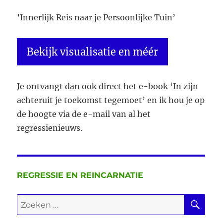
’Innerlijk Reis naar je Persoonlijke Tuin’
Bekijk visualisatie en méér
Je ontvangt dan ook direct het e-book ‘In zijn
achteruit je toekomst tegemoet’ en ik hou je op
de hoogte via de e-mail van al het
regressienieuws.
REGRESSIE EN REINCARNATIE
ZO
Zoeken
naar: