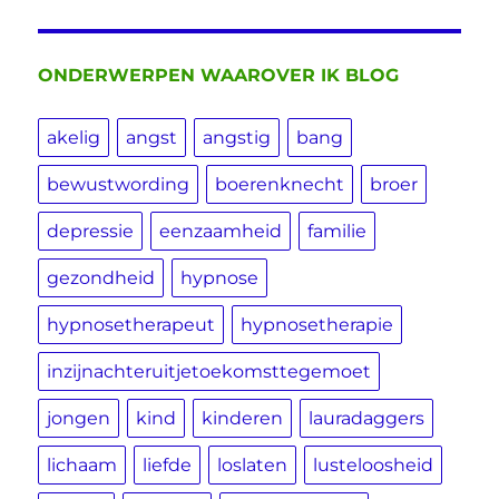
ONDERWERPEN WAAROVER IK BLOG
akelig
angst
angstig
bang
bewustwording
boerenknecht
broer
depressie
eenzaamheid
familie
gezondheid
hypnose
hypnosetherapeut
hypnosetherapie
inzijnachteruitjetoekomsttegemoet
jongen
kind
kinderen
lauradaggers
lichaam
liefde
loslaten
lusteloosheid