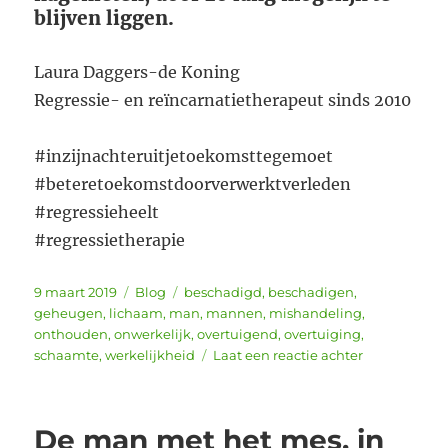
blijven liggen.
Laura Daggers-de Koning
Regressie- en reïncarnatietherapeut sinds 2010
#inzijnachteruitjetoekomsttegemoet
#beteretoekomstdoorverwerktverleden
#regressieheelt
#regressietherapie
Geplaatst
Categorieën
Tags
9 maart 2019
Blog
beschadigd
,
beschadigen
,
op
geheugen
,
lichaam
,
man
,
mannen
,
mishandeling
,
onthouden
,
onwerkelijk
,
overtuigend
,
overtuiging
,
op
schaamte
,
werkelijkheid
Laat een reactie achter
De
beschadigd
man
De man met het mes, in