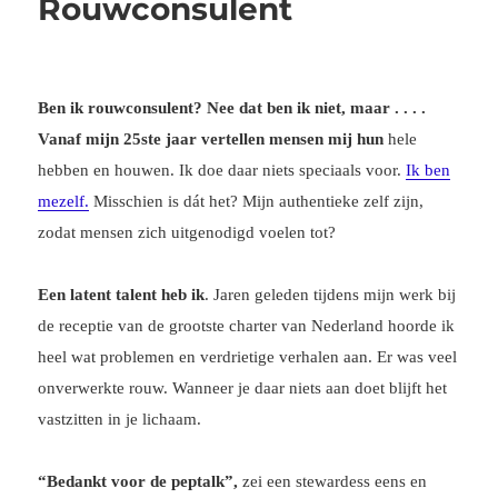
Rouwconsulent
het
mes,
in
regressietherapie
Ben ik rouwconsulent? Nee dat ben ik niet, maar . . . .
Vanaf mijn 25ste jaar vertellen mensen mij hun
hele
hebben en houwen. Ik doe daar niets speciaals voor.
Ik ben
mezelf.
Misschien is dát het? Mijn authentieke zelf zijn,
zodat mensen zich uitgenodigd voelen tot?
Een latent talent heb ik
. Jaren geleden tijdens mijn werk bij
de receptie van de grootste charter van Nederland hoorde ik
heel wat problemen en verdrietige verhalen aan. Er was veel
onverwerkte rouw. Wanneer je daar niets aan doet blijft het
vastzitten in je lichaam.
“Bedankt voor de peptalk”,
zei een stewardess eens en