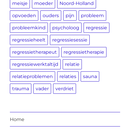
meisje
moeder
Noord-Holland
opvoeden
ouders
pijn
probleem
probleemkind
psycholoog
regressie
regressieheelt
regressiesessie
regressietherapeut
regressietherapie
regressiewerktaltijd
relatie
relatieproblemen
relaties
sauna
trauma
vader
verdriet
Home