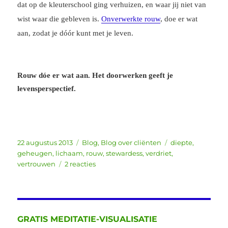
dat op de kleuterschool ging verhuizen, en waar jij niet van
wist waar die gebleven is.
Onverwerkte rouw
, doe er wat
aan, zodat je dóór kunt met je leven.
Rouw dóe er wat aan. Het doorwerken geeft je
levensperspectief.
Geplaatst
Categorieën
Tags
22 augustus 2013
Blog
,
Blog over cliënten
diepte
,
op
geheugen
,
lichaam
,
rouw
,
stewardess
,
verdriet
,
op
vertrouwen
2 reacties
Rouwconsulent
GRATIS MEDITATIE-VISUALISATIE