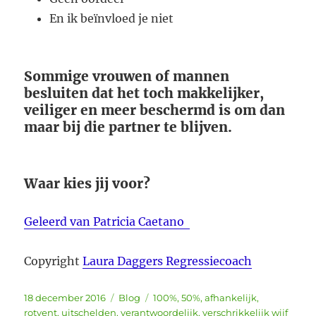
En ik beïnvloed je niet
Sommige vrouwen of mannen
besluiten dat het toch makkelijker,
veiliger en meer beschermd is om dan
maar bij die partner te blijven.
Waar kies jij voor?
Geleerd van Patricia Caetano
Copyright
Laura Daggers Regressiecoach
Geplaatst
Categorieën
Tags
18 december 2016
Blog
100%
,
50%
,
afhankelijk
,
op
rotvent
,
uitschelden
,
verantwoordelijk
,
verschrikkelijk wijf