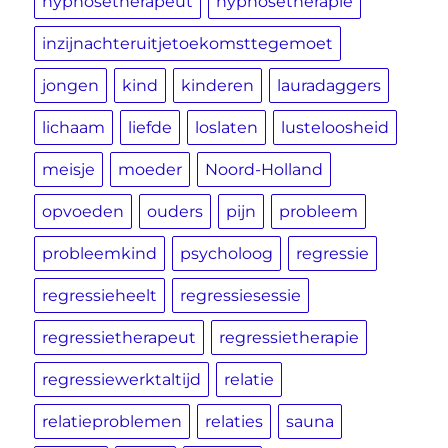
hypnosetherapeut
hypnosetherapie
inzijnachteruitjetoekomsttegemoet
jongen
kind
kinderen
lauradaggers
lichaam
liefde
loslaten
lusteloosheid
meisje
moeder
Noord-Holland
opvoeden
ouders
pijn
probleem
probleemkind
psycholoog
regressie
regressieheelt
regressiesessie
regressietherapeut
regressietherapie
regressiewerktaltijd
relatie
relatieproblemen
relaties
sauna