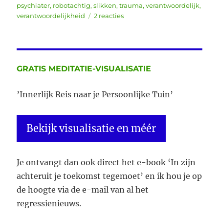
psychiater
,
robotachtig
,
slikken
,
trauma
,
verantwoordelijk
,
op
verantwoordelijkheid
2 reacties
“Hoe
kom
je
aan
een
GRATIS MEDITATIE-VISUALISATIE
depressie?”
’Innerlijk Reis naar je Persoonlijke Tuin’
Bekijk visualisatie en méér
Je ontvangt dan ook direct het e-book ‘In zijn
achteruit je toekomst tegemoet’ en ik hou je op
de hoogte via de e-mail van al het
regressienieuws.