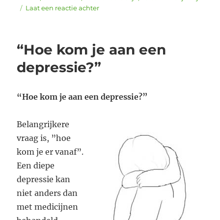
op
Laat een reactie achter
Relatieproblemen
en
Regressie,
“Hoe kom je aan een
hoezo?
depressie?”
“Hoe kom je aan een depressie?”
Belangrijkere
vraag is, ”hoe
kom je er vanaf”.
Een diepe
depressie kan
niet anders dan
met medicijnen