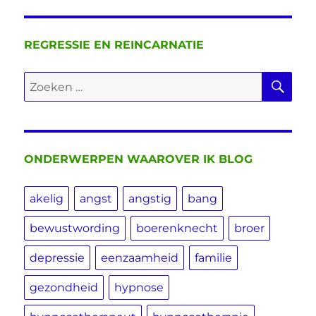
REGRESSIE EN REINCARNATIE
ZO
Zoeken
naar:
ONDERWERPEN WAAROVER IK BLOG
akelig
angst
angstig
bang
bewustwording
boerenknecht
broer
depressie
eenzaamheid
familie
gezondheid
hypnose