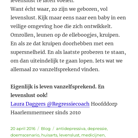
levenslust te laten voelen.
Want écht waar, zo zijn we geboren, vol
levenslust. Kijk maar eens naar een baby in een
veilige omgeving hoe die zich ontwikkelt.
Omrollen, leunen op de elleboogjes, kruipen.
En als ze dat kruipen doorhebben met een
supersnelheid. En als laatste proberen te staan,
om dan uiteindelijk te gaan lopen. Iets wat we
allemaal zo vanzelfsprekend vinden.
Eigenlijk is leven vanzelfsprekend. En
levenslust ook!
Laura Daggers @Regressiecoach
Hoofddorp
Haarlemmermeer sinds 2010
Geplaatst
Categorieën
Tags
20 april 2016
Blog
antidepressiva
,
depressie
,
op
doemscenario
,
huisarts
,
levenslust
,
medicijnen
,