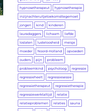
hypnosetherapeut
hypnosetherapie
inzijnachteruitjetoekomsttegemoet
jongen
kind
kinderen
lauradaggers
lichaam
liefde
loslaten
lusteloosheid
meisje
moeder
Noord-Holland
opvoeden
ouders
pijn
probleem
probleemkind
psycholoog
regressie
regressieheelt
regressiesessie
regressietherapeut
regressietherapie
regressiewerktaltijd
relatie
relatieproblemen
relaties
sauna