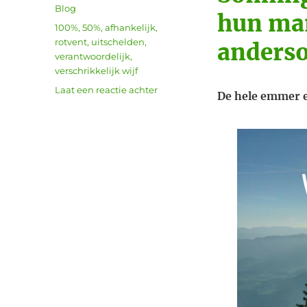
op
Categorieën
Blog
hun man
Tags
100%
,
50%
,
afhankelijk
,
rotvent
,
uitschelden
,
anders
verantwoordelijk
,
verschrikkelijk wijf
op
Laat een reactie achter
De hele emmer e
Relatieproblemen
en
Regressie,
hoezo?