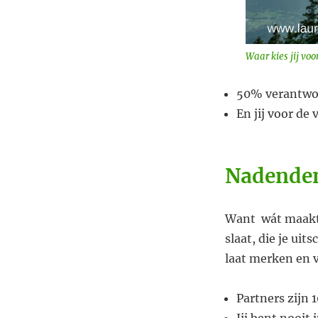
Waar kies jij vo
50% verantwoor
En jij voor de
Nadenden
Want wát maakt d
slaat, die je uit
laat merken en v
Partners zijn 
Jij bent nooit