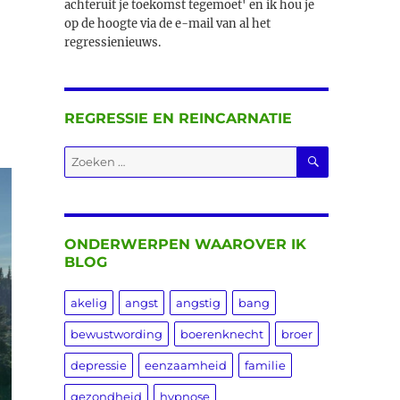
achteruit je toekomst tegemoet' en ik hou je
op de hoogte via de e-mail van al het
regressienieuws.
REGRESSIE EN REINCARNATIE
ZOEKEN
Zoeken
naar:
ONDERWERPEN WAAROVER IK
BLOG
akelig
angst
angstig
bang
bewustwording
boerenknecht
broer
depressie
eenzaamheid
familie
gezondheid
hypnose