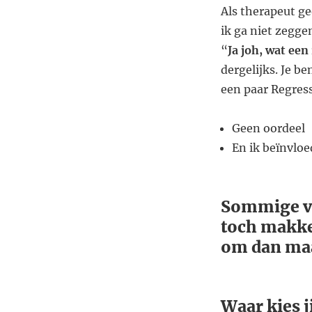
Als therapeut ge
ik ga niet zegge
“
Ja joh, wat een
dergelijks. Je be
een paar Regress
Geen oordeel
En ik beïnvloed
Sommige vr
toch makke
om dan maar
Waar kies j