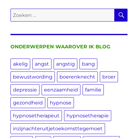
ZO
Zoeken
naar:
ONDERWERPEN WAAROVER IK BLOG
akelig
angst
angstig
bang
bewustwording
boerenknecht
broer
depressie
eenzaamheid
familie
gezondheid
hypnose
hypnosetherapeut
hypnosetherapie
inzijnachteruitjetoekomsttegemoet