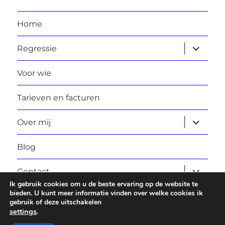
Home
submen
Regressie
uitvouw
Voor wie
Tarieven en facturen
submen
Over mij
uitvouw
Blog
submen
Contact
uitvouw
Ik gebruik cookies om u de beste ervaring op de website te
bieden. U kunt meer informatie vinden over welke cookies ik
gebruik of deze uitschakelen
Laura Daggers
Privacybeleid
Ondersteund door
settings
.
WordPress