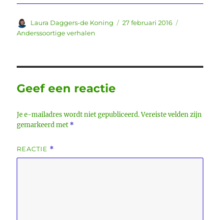
Auteur
Geplaatst
Categorieë
Laura Daggers-de Koning
27 februari 2016
op
Anderssoortige verhalen
Geef een reactie
Je e-mailadres wordt niet gepubliceerd.
Vereiste velden zijn
gemarkeerd met
*
REACTIE
*