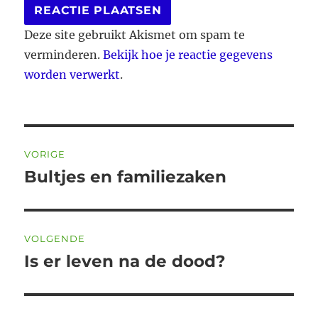
Deze site gebruikt Akismet om spam te
verminderen.
Bekijk hoe je reactie gegevens
worden verwerkt
.
Bericht
VORIGE
navigatie
Bultjes en familiezaken
Vorig
bericht:
VOLGENDE
Is er leven na de dood?
Volgend
bericht: