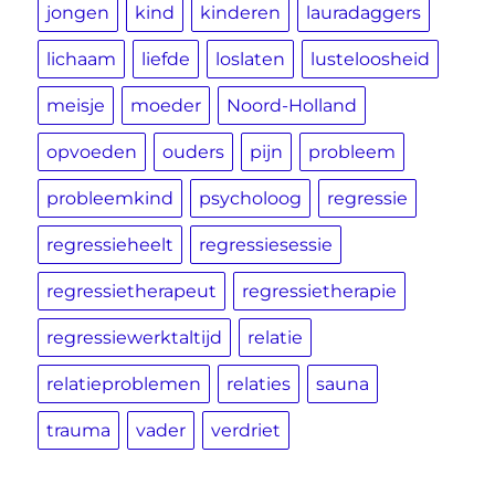
jongen
kind
kinderen
lauradaggers
lichaam
liefde
loslaten
lusteloosheid
meisje
moeder
Noord-Holland
opvoeden
ouders
pijn
probleem
probleemkind
psycholoog
regressie
regressieheelt
regressiesessie
regressietherapeut
regressietherapie
regressiewerktaltijd
relatie
relatieproblemen
relaties
sauna
trauma
vader
verdriet