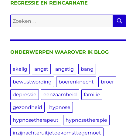
REGRESSIE EN REINCARNATIE
ZO
Zoeken
naar:
ONDERWERPEN WAAROVER IK BLOG
akelig
angst
angstig
bang
bewustwording
boerenknecht
broer
depressie
eenzaamheid
familie
gezondheid
hypnose
hypnosetherapeut
hypnosetherapie
inzijnachteruitjetoekomsttegemoet