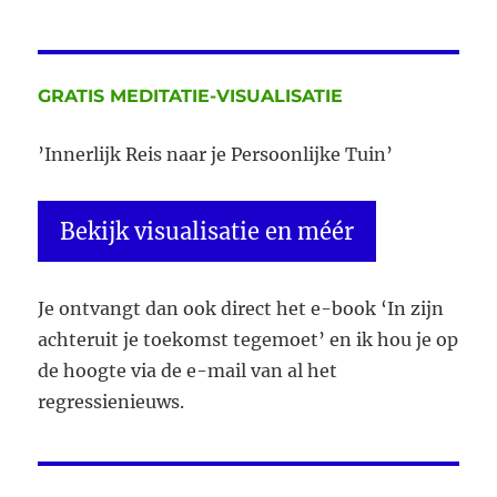
overheidswege
2018
Laura
Daggers
GRATIS MEDITATIE-VISUALISATIE
’Innerlijk Reis naar je Persoonlijke Tuin’
Bekijk visualisatie en méér
Je ontvangt dan ook direct het e-book ‘In zijn
achteruit je toekomst tegemoet’ en ik hou je op
de hoogte via de e-mail van al het
regressienieuws.