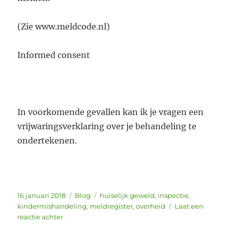
(Zie www.meldcode.nl)
Informed consent
In voorkomende gevallen kan ik je vragen een
vrijwaringsverklaring over je behandeling te
ondertekenen.
Geplaatst
Categorieën
Tags
16 januari 2018
Blog
huiselijk geweld
,
inspectie
,
op
kindermishandeling
,
meldregister
,
overheid
Laat een
op
reactie achter
Van