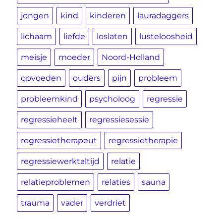
jongen
kind
kinderen
lauradaggers
lichaam
liefde
loslaten
lusteloosheid
meisje
moeder
Noord-Holland
opvoeden
ouders
pijn
probleem
probleemkind
psycholoog
regressie
regressieheelt
regressiesessie
regressietherapeut
regressietherapie
regressiewerktaltijd
relatie
relatieproblemen
relaties
sauna
trauma
vader
verdriet