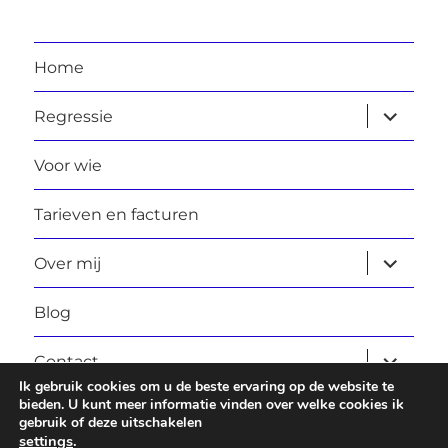
Home
submen
Regressie
uitvouw
Voor wie
Tarieven en facturen
submen
Over mij
uitvouw
Blog
submen
Contact
uitvouw
Ik gebruik cookies om u de beste ervaring op de website te
bieden. U kunt meer informatie vinden over welke cookies ik
gebruik of deze uitschakelen
Laura Daggers
Privacybeleid
Ondersteund door
settings
.
WordPress