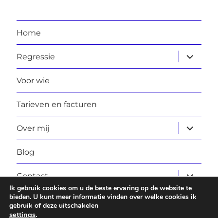
Home
submen
Regressie
uitvouw
Voor wie
Tarieven en facturen
submen
Over mij
uitvouw
Blog
submen
Contact
uitvouw
Ik gebruik cookies om u de beste ervaring op de website te
bieden. U kunt meer informatie vinden over welke cookies ik
gebruik of deze uitschakelen
Laura Daggers
Privacybeleid
Ondersteund door
settings
.
WordPress