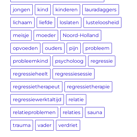
jongen
kind
kinderen
lauradaggers
lichaam
liefde
loslaten
lusteloosheid
meisje
moeder
Noord-Holland
opvoeden
ouders
pijn
probleem
probleemkind
psycholoog
regressie
regressieheelt
regressiesessie
regressietherapeut
regressietherapie
regressiewerktaltijd
relatie
relatieproblemen
relaties
sauna
trauma
vader
verdriet