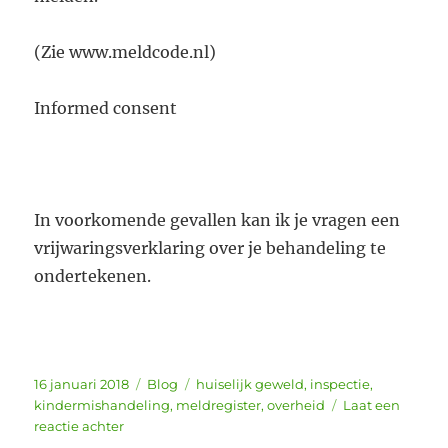
(Zie www.meldcode.nl)
Informed consent
In voorkomende gevallen kan ik je vragen een
vrijwaringsverklaring over je behandeling te
ondertekenen.
Geplaatst
Categorieën
Tags
16 januari 2018
Blog
huiselijk geweld
,
inspectie
,
op
kindermishandeling
,
meldregister
,
overheid
Laat een
op
reactie achter
Van