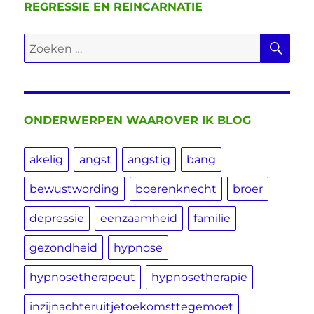
REGRESSIE EN REINCARNATIE
ZO
Zoeken
naar:
ONDERWERPEN WAAROVER IK BLOG
akelig
angst
angstig
bang
bewustwording
boerenknecht
broer
depressie
eenzaamheid
familie
gezondheid
hypnose
hypnosetherapeut
hypnosetherapie
inzijnachteruitjetoekomsttegemoet