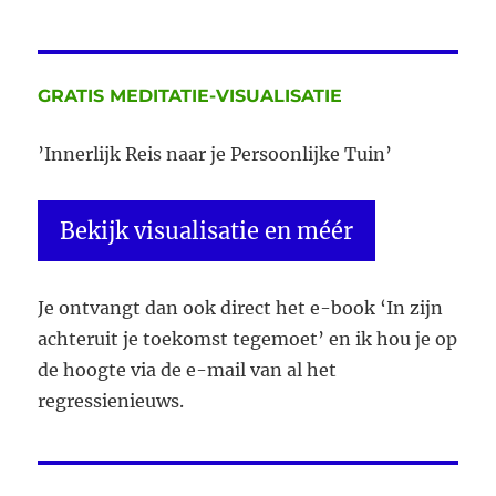
overheidswege
2018
Laura
Daggers
GRATIS MEDITATIE-VISUALISATIE
’Innerlijk Reis naar je Persoonlijke Tuin’
Bekijk visualisatie en méér
Je ontvangt dan ook direct het e-book ‘In zijn
achteruit je toekomst tegemoet’ en ik hou je op
de hoogte via de e-mail van al het
regressienieuws.