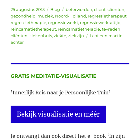
Geplaatst
Categorieën
Tags
25 augustus 2013
Blog
beterworden
,
client
,
cliënten
,
op
gezondheid
,
muziek
,
Noord-Holland
,
regressietherapeut
,
regressietherapie
,
regressiewerkt
,
regressiewerktaltijd
,
reïncarnatietherapeut
,
reïncarnatietherapie
,
tevreden
cliënten
,
ziekenhuis
,
ziekte
,
ziekzijn
Laat een reactie
op
achter
Reïncarnatietherapeut
en
regressietherapeut
GRATIS MEDITATIE-VISUALISATIE
’Innerlijk Reis naar je Persoonlijke Tuin’
Bekijk visualisatie en méér
Je ontvangt dan ook direct het e-book ‘In zijn