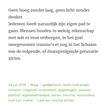
Geen hoog zonder laag, geen licht zonder
donker.
Iedereen heeft natuurlijk zijn eigen pad te
gaan. Mensen houden te weinig rekenschap
met wát er voor verborgen, in het graf
meegenomen trauma’s er nog in het lichaam
van de volgende, of daaropvolgende generatie
zitten.
Geplaatst
Categorieën
Tags
24 juli 2019
Blog
grafgeheim
,
leven met angst
,
op
lichaam
,
negatief
,
onverwerkt
,
opgeslagen
,
oversier
,
positief
,
regressietherapie
,
tranen
,
trauma
,
voorouders
,
op
ziek zijn
,
ziekte
Laat een reactie achter
Maarten