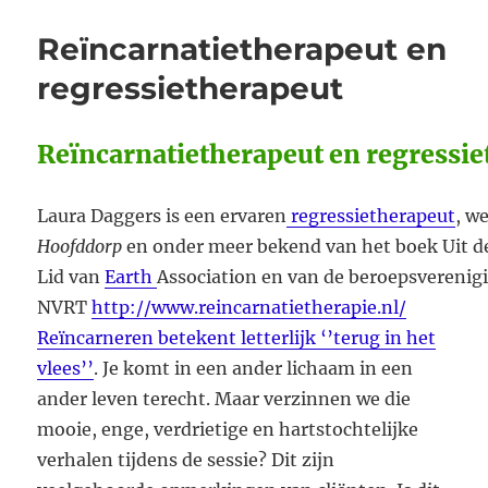
Oversier
“De
Reïncarnatietherapeut en
tranen
van
regressietherapeut
de
voorouders”
Reïncarnatietherapeut en regressi
Laura Daggers is een ervaren
regressietherapeut
, w
Hoofddorp
en onder meer bekend van het boek Uit de
Lid van
Earth
Association en van de beroepsverenig
NVRT
http://www.reincarnatietherapie.nl/
Reïncarneren betekent letterlijk ‘’terug in het
vlees’’
. Je komt in een ander lichaam in een
ander leven terecht. Maar verzinnen we die
mooie, enge, verdrietige en hartstochtelijke
verhalen tijdens de sessie? Dit zijn