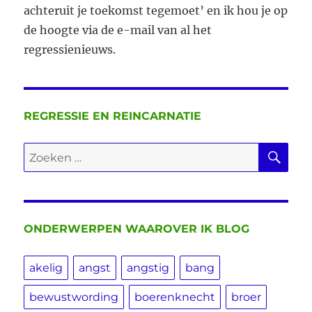
achteruit je toekomst tegemoet’ en ik hou je op
de hoogte via de e-mail van al het
regressienieuws.
REGRESSIE EN REINCARNATIE
ZO
Zoeken
naar:
ONDERWERPEN WAAROVER IK BLOG
akelig
angst
angstig
bang
bewustwording
boerenknecht
broer