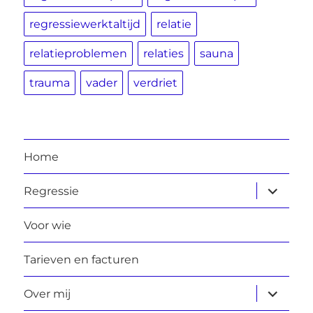
regressiewerktaltijd
relatie
relatieproblemen
relaties
sauna
trauma
vader
verdriet
Home
submen
Regressie
uitvouw
Voor wie
Tarieven en facturen
submen
Over mij
uitvouw