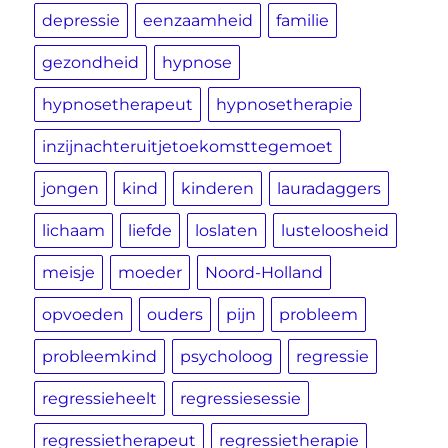
depressie
eenzaamheid
familie
gezondheid
hypnose
hypnosetherapeut
hypnosetherapie
inzijnachteruitjetoekomsttegemoet
jongen
kind
kinderen
lauradaggers
lichaam
liefde
loslaten
lusteloosheid
meisje
moeder
Noord-Holland
opvoeden
ouders
pijn
probleem
probleemkind
psycholoog
regressie
regressieheelt
regressiesessie
regressietherapeut
regressietherapie