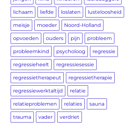
lichaam
liefde
loslaten
lusteloosheid
meisje
moeder
Noord-Holland
opvoeden
ouders
pijn
probleem
probleemkind
psycholoog
regressie
regressieheelt
regressiesessie
regressietherapeut
regressietherapie
regressiewerktaltijd
relatie
relatieproblemen
relaties
sauna
trauma
vader
verdriet