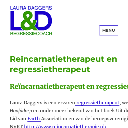
MENU
Laura Daggers
Reïncarnatietherapeut en
regressietherapeut
Reïncarnatietherapeut en regressi
Laura Daggers is een ervaren
regressietherapeut
, w
Hoofddorp
en onder meer bekend van het boek Uit de
Lid van
Earth
Association en van de beroepsverenig
NVRT
http://www.reincarnatietherapie.nl/