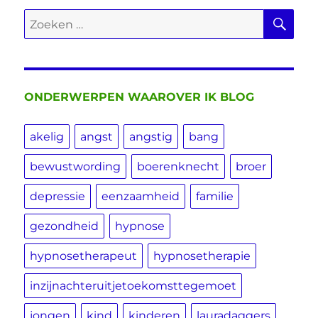
ZO
Zoeken
naar:
ONDERWERPEN WAAROVER IK BLOG
akelig
angst
angstig
bang
bewustwording
boerenknecht
broer
depressie
eenzaamheid
familie
gezondheid
hypnose
hypnosetherapeut
hypnosetherapie
inzijnachteruitjetoekomsttegemoet
jongen
kind
kinderen
lauradaggers