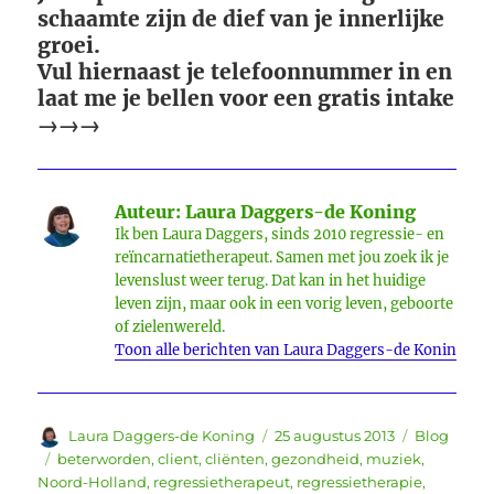
schaamte zijn de dief van je innerlijke
groei.
Vul hiernaast je telefoonnummer in en
laat me je bellen voor een gratis intake
→→→
Auteur:
Laura Daggers-de Koning
Ik ben Laura Daggers, sinds 2010 regressie- en
reïncarnatietherapeut. Samen met jou zoek ik je
levenslust weer terug. Dat kan in het huidige
leven zijn, maar ook in een vorig leven, geboorte
of zielenwereld.
Toon alle berichten van Laura Daggers-de Koning
Auteur
Geplaatst
Categorie
Laura Daggers-de Koning
25 augustus 2013
Blog
op
Tags
beterworden
,
client
,
cliënten
,
gezondheid
,
muziek
,
Noord-Holland
,
regressietherapeut
,
regressietherapie
,