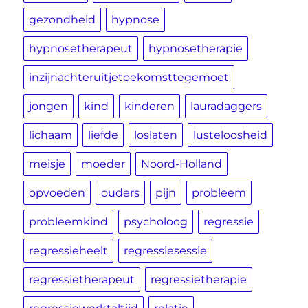
gezondheid
hypnose
hypnosetherapeut
hypnosetherapie
inzijnachteruitjetoekomsttegemoet
jongen
kind
kinderen
lauradaggers
lichaam
liefde
loslaten
lusteloosheid
meisje
moeder
Noord-Holland
opvoeden
ouders
pijn
probleem
probleemkind
psycholoog
regressie
regressieheelt
regressiesessie
regressietherapeut
regressietherapie