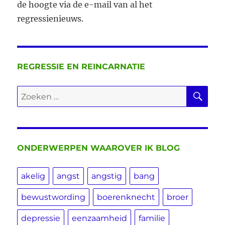
de hoogte via de e-mail van al het
regressienieuws.
REGRESSIE EN REINCARNATIE
ZO
Zoeken
naar:
ONDERWERPEN WAAROVER IK BLOG
akelig
angst
angstig
bang
bewustwording
boerenknecht
broer
depressie
eenzaamheid
familie