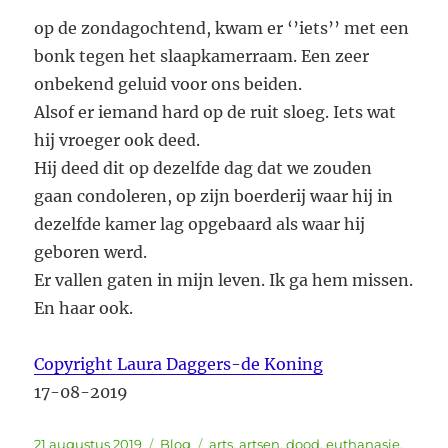
op de zondagochtend, kwam er ‘’iets’’ met een
bonk tegen het slaapkamerraam. Een zeer
onbekend geluid voor ons beiden.
Alsof er iemand hard op de ruit sloeg. Iets wat
hij vroeger ook deed.
Hij deed dit op dezelfde dag dat we zouden
gaan condoleren, op zijn boerderij waar hij in
dezelfde kamer lag opgebaard als waar hij
geboren werd.
Er vallen gaten in mijn leven. Ik ga hem missen.
En haar ook.
Copyright Laura Daggers-de Koning
17-08-2019
Geplaatst
Categorieën
Tags
21 augustus 2019
Blog
arts
,
artsen
,
dood
,
euthanasie
,