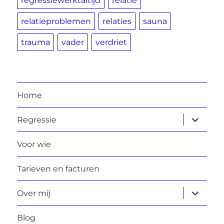
regressiewerktaltijd
relatie
relatieproblemen
relaties
sauna
trauma
vader
verdriet
Home
submen
Regressie
uitvouw
Voor wie
Tarieven en facturen
submen
Over mij
uitvouw
Blog