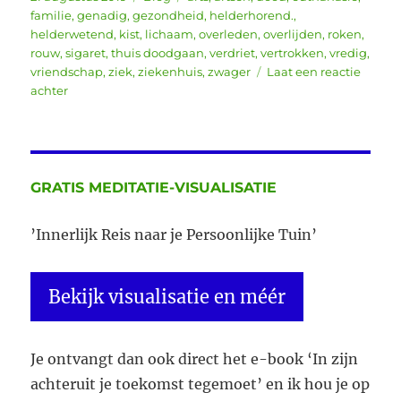
op
familie
,
genadig
,
gezondheid
,
helderhorend.
,
helderwetend
,
kist
,
lichaam
,
overleden
,
overlijden
,
roken
,
rouw
,
sigaret
,
thuis doodgaan
,
verdriet
,
vertrokken
,
vredig
,
vriendschap
,
ziek
,
ziekenhuis
,
zwager
Laat een reactie
op
achter
Je
weet
nooit
wanneer
iets
GRATIS MEDITATIE-VISUALISATIE
voor
het
’Innerlijk Reis naar je Persoonlijke Tuin’
laatst
is
Bekijk visualisatie en méér
Je ontvangt dan ook direct het e-book ‘In zijn
achteruit je toekomst tegemoet’ en ik hou je op