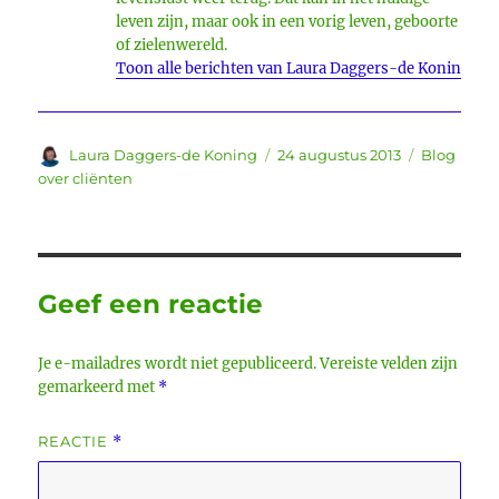
leven zijn, maar ook in een vorig leven, geboorte
of zielenwereld.
Toon alle berichten van Laura Daggers-de Koning
Auteur
Geplaatst
Categorie
Laura Daggers-de Koning
24 augustus 2013
Blog
op
over cliënten
Geef een reactie
Je e-mailadres wordt niet gepubliceerd.
Vereiste velden zijn
gemarkeerd met
*
REACTIE
*