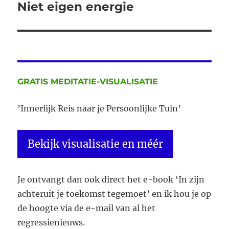
Niet eigen energie
Volgend
bericht:
GRATIS MEDITATIE-VISUALISATIE
’Innerlijk Reis naar je Persoonlijke Tuin’
Bekijk visualisatie en méér
Je ontvangt dan ook direct het e-book ‘In zijn
achteruit je toekomst tegemoet’ en ik hou je op
de hoogte via de e-mail van al het
regressienieuws.