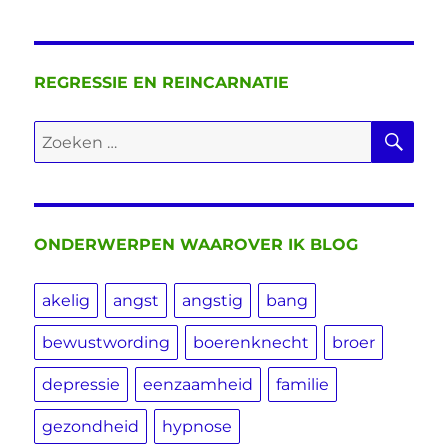
REGRESSIE EN REINCARNATIE
ZO
Zoeken
naar:
ONDERWERPEN WAAROVER IK BLOG
akelig
angst
angstig
bang
bewustwording
boerenknecht
broer
depressie
eenzaamheid
familie
gezondheid
hypnose