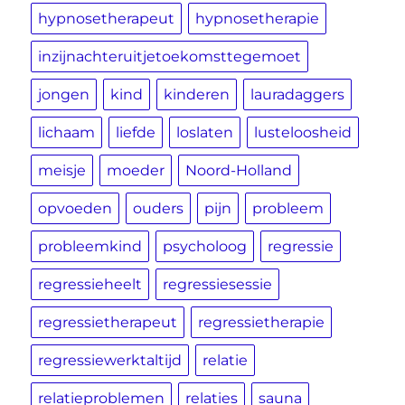
hypnosetherapeut
hypnosetherapie
inzijnachteruitjetoekomsttegemoet
jongen
kind
kinderen
lauradaggers
lichaam
liefde
loslaten
lusteloosheid
meisje
moeder
Noord-Holland
opvoeden
ouders
pijn
probleem
probleemkind
psycholoog
regressie
regressieheelt
regressiesessie
regressietherapeut
regressietherapie
regressiewerktaltijd
relatie
relatieproblemen
relaties
sauna