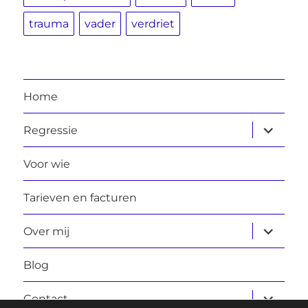
trauma
vader
verdriet
Home
submen
Regressie
uitvouw
Voor wie
Tarieven en facturen
submen
Over mij
uitvouw
Blog
submen
Contact
uitvouw